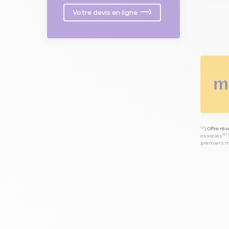
Votre devis en ligne
⁽⁴⁾|
Offre ré
associés⁽³⁾ 
premiers mo