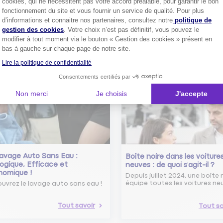
cookies, qui ne nécessitent pas votre accord préalable, pour garantir le bon
Comment bien choisir son
fonctionnement du site et vous fournir un service de qualité. Pour plus
assurance auto ?
Axeptio consent
d’informations et connaitre nos partenaires, consultez notre
politique de
Conseils pour choisir la meille
st-ce que le nouveau radar
gestion des cookies
. Votre choix n’est pas définitif, vous pouvez le
assurance auto selon vos bes
elle ?
modifier à tout moment via le bouton « Gestion des cookies » présent en
 savoir sur le radar tourelle et
bas à gauche sur chaque page de notre site.
ent éviter les infractions.
Tout sa
Lire la politique de confidentialité
Tout savoir
Consentements certifiés par
Non merci
Je choisis
J'accepte
avage Auto Sans Eau :
Boîte noire dans les voiture
ogique, Efficace et
neuves : de quoi s’agit-il ?
nomique !
Depuis juillet 2024, une boîte 
équipe toutes les voitures ne
uvrez le lavage auto sans eau !
Tout savoir
Tout sa