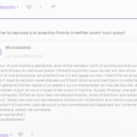
épondre
0
ter la réponse à la question Points à vérifier avant tout achat
BRUN26336453
Le
11 août 2018
à
01:33
ur, d'une manière générale, que votre vendeur soit un professionnel ou u
istratives du véhicule (selon l'immatriculation vous aurez sur des sit
et la vrai puissance, en préfecture s'il est gagé ou non, l'identité du pr
rt avec la version revendiquée justifiant ainsi le prix (certains survalori
t général (faites appel à un expert ou un mécanicien en cas de doute),
retien à jour (si vous n'avez ni les unes ni l'autre, fuyez). Prenez une g
roniques. Faites le tour des concessionnaires, mais attention aux simp
ut. Voyez les avis sur les réseaux sociaux et attention aux miroirs aux 
ssant d'une mini, pas de souci à ma connaissance (regardez sur internet 
mique, plaisir de conduire.
e recherche !
 cordialement
0
ndre