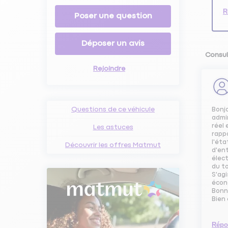
R
Poser une question
Déposer un avis
Consul
Rejoindre
Questions de ce véhicule
Bonjo
admin
réel 
Les astuces
rappo
l'éta
Découvrir les offres Matmut
d'ent
élect
du to
S'agi
écono
Bonn
Bien
Répo