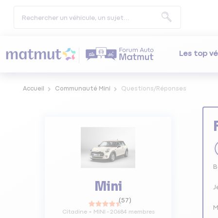
Les top vé
Accueil
Communauté Mini
Questions/Réponses
B
Mini
J
(
57
)
M
Citadine
MINI
-
20684
membres