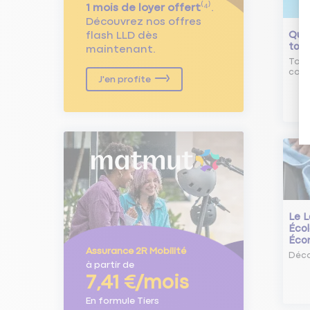
1 mois de loyer offert
⁽⁴⁾.
Découvrez nos offres
flash LLD dès
Qu'e
tour
maintenant.
Tout
comm
J'en profite
Le L
Écol
Éco
Assurance 2R Mobilité
Déco
à partir de
7,41 €/mois
En formule Tiers