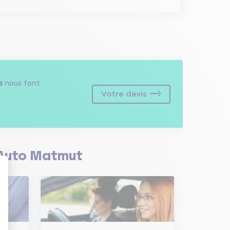
s
nous font
Votre devis
Auto Matmut