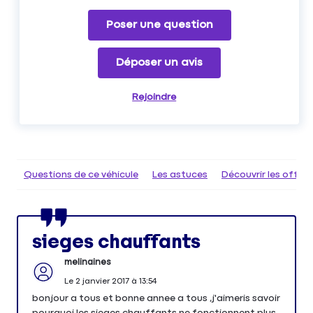
Poser une question
Déposer un avis
Rejoindre
Questions de ce véhicule
Les astuces
Découvrir les offr
sieges chauffants
melinaines
Le
2 janvier 2017
à
13:54
bonjour a tous et bonne annee a tous ,j'aimeris savoir
pourquoi les sieges chauffants ne fonctionnent plus