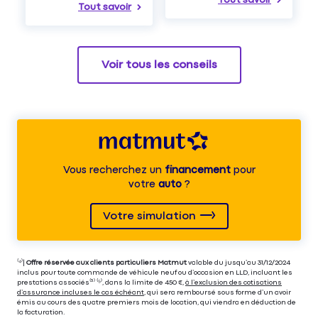
Tout savoir
Voir tous les conseils
Vous recherchez un
financement
pour
votre
auto
?
Votre simulation
⁽⁴⁾|
Offre réservée aux clients particuliers Matmut
valable du jusqu’au 31/12/2024
inclus pour toute commande de véhicule neuf ou d’occasion en LLD, incluant les
prestations associés⁽³⁾ ⁽⁵⁾, dans la limite de 450 €,
à l’exclusion des cotisations
d’assurance incluses le cas échéant
, qui sera remboursé sous forme d’un avoir
émis au cours des quatre premiers mois de location, qui viendra en déduction de
la facturation.