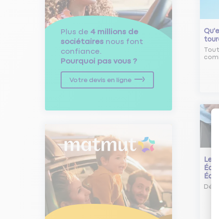
Qu'e
Plus de
4 millions de
tour
sociétaires
nous font
Tout
confiance.
comm
Pourquoi pas vous ?
Votre devis en ligne
Le L
Écol
Éco
Déco