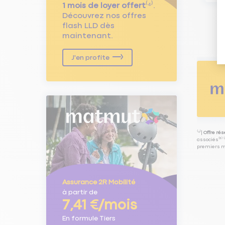
1 mois de loyer offert
⁽⁴⁾.
Découvrez nos offres
flash LLD dès
maintenant.
J'en profite
⁽⁴⁾|
Offre ré
associés⁽³⁾ 
premiers mo
Assurance 2R Mobilité
à partir de
7,41 €/mois
En formule Tiers