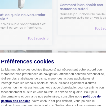
Comment bien choisir son
assurance auto ?
Conseils pour choisir la meille
st-ce que le nouveau radar
assurance auto selon vos bes
elle ?
 savoir sur le radar tourelle et
ent éviter les infractions.
Tout sa
Tout savoir
Préférences cookies
La Matmut utilise des cookies (traceurs) qui nécessitent votre accord pour
mémoriser vos préférences de navigation, afficher du contenu personnalisé,
avage Auto Sans Eau :
Boîte noire dans les voiture
réaliser des statistiques de visite, mener des actions publicitaires et
ogique, Efficace et
neuves : de quoi s’agit-il ?
interagir avec les réseaux sociaux. Nous utilisons également d’autres
nomique !
Depuis juillet 2024, une boîte 
cookies, qui ne nécessitent pas votre accord préalable, pour garantir le bon
équipe toutes les voitures ne
uvrez le lavage auto sans eau !
fonctionnement du site et vous fournir un service de qualité. Pour plus
Axeptio consent
d’informations et connaitre nos partenaires, consultez notre
politique de
Tout savoir
gestion des cookies
. Votre choix n’est pas définitif, vous pouvez le
Tout sa
modifier à tout moment via le bouton « Gestion des cookies » présent en