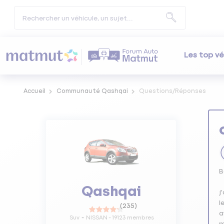
Les top vé
Accueil
Communauté Qashqai
Questions/Réponses
B
Qashqai
j
l
(
235
)
a
Suv
NISSAN
-
19123
membres
m