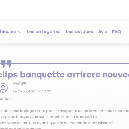
hicules
Les catégories
Les astuces
Avis
FAQ
clips banquette arrirere nouv
yvon99
Le
23 août 2015
à
10:00
onjour
'ai declipse le siege arrire pour transporte un colis volumineux cepend
e clips ne bloque plus sur le crochet de la banquette
vez vous un astuce avant que nje ne me rende chez Nissan ?
erci et bon dimanche