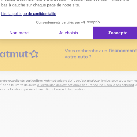
bas à gauche sur chaque page de notre site.
Lire la politique de confidentialité
Voir tous les consei
Consentements certifiés par
Non merci
Je choisis
J'accepte
Vous recherchez un
financement
votre
auto
?
servée aux clients particuliers Matmut
valable du jusqu’au 31/12/2024 inclus pour toute comm
⁽⁵⁾, dans la limite de 450 €,
à l’exclusion des cotisations d’assurance incluses le cas échéant
,
is de location, qui viendra en déduction de la facturation.