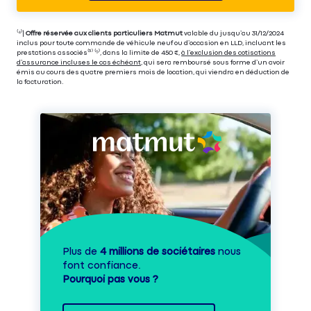
⁽⁴⁾|
Offre réservée aux clients particuliers Matmut
valable du jusqu’au 31/12/2024
inclus pour toute commande de véhicule neuf ou d’occasion en LLD, incluant les
prestations associés⁽³⁾ ⁽⁵⁾, dans la limite de 450 €,
à l’exclusion des cotisations
d’assurance incluses le cas échéant
, qui sera remboursé sous forme d’un avoir
émis au cours des quatre premiers mois de location, qui viendra en déduction de
la facturation.
Plus de
4 millions de sociétaires
nous
font confiance.
Pourquoi pas vous ?