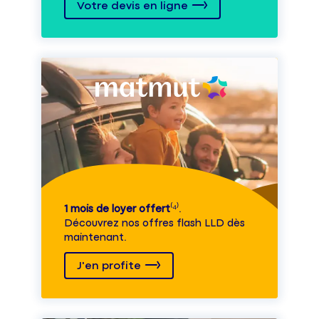
Votre devis en ligne
1 mois de loyer offert
⁽⁴⁾.
Découvrez nos offres flash LLD dès
maintenant.
J'en profite