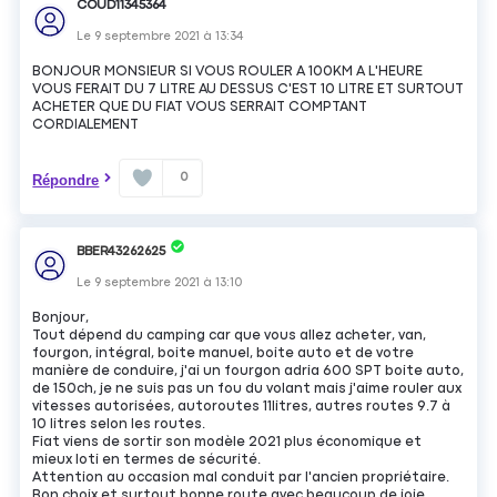
COUD11345364
Le
9 septembre 2021
à
13:34
BONJOUR MONSIEUR SI VOUS ROULER A 100KM A L'HEURE
VOUS FERAIT DU 7 LITRE AU DESSUS C'EST 10 LITRE ET SURTOUT
ACHETER QUE DU FIAT VOUS SERRAIT COMPTANT
CORDIALEMENT
0
Répondre
BBER43262625
Le
9 septembre 2021
à
13:10
Bonjour,
Tout dépend du camping car que vous allez acheter, van,
fourgon, intégral, boite manuel, boite auto et de votre
manière de conduire, j'ai un fourgon adria 600 SPT boite auto,
de 150ch, je ne suis pas un fou du volant mais j'aime rouler aux
vitesses autorisées, autoroutes 11litres, autres routes 9.7 à
10 litres selon les routes.
Fiat viens de sortir son modèle 2021 plus économique et
mieux loti en termes de sécurité.
Attention au occasion mal conduit par l'ancien propriétaire.
Bon choix et surtout bonne route avec beaucoup de joie.