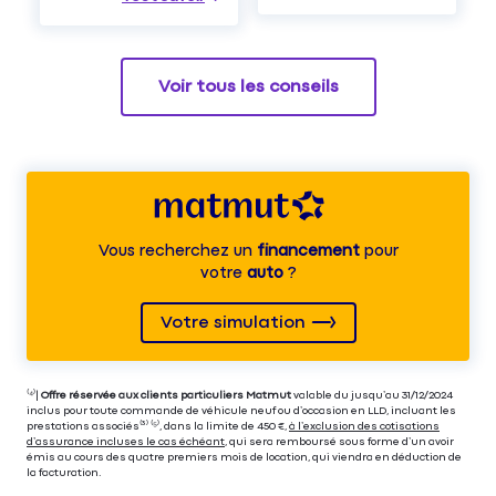
Voir tous les conseils
Vous recherchez un
financement
pour
votre
auto
?
Votre simulation
⁽⁴⁾|
Offre réservée aux clients particuliers Matmut
valable du jusqu’au 31/12/2024
inclus pour toute commande de véhicule neuf ou d’occasion en LLD, incluant les
prestations associés⁽³⁾ ⁽⁵⁾, dans la limite de 450 €,
à l’exclusion des cotisations
d’assurance incluses le cas échéant
, qui sera remboursé sous forme d’un avoir
émis au cours des quatre premiers mois de location, qui viendra en déduction de
la facturation.