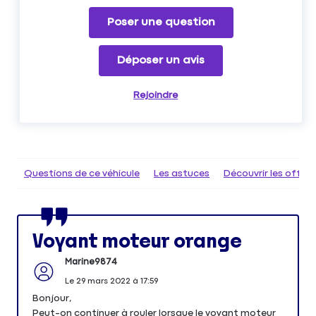
Poser une question
Déposer un avis
Rejoindre
Questions de ce véhicule
Les astuces
Découvrir les offr
Voyant moteur orange
Marine9874
Le
29 mars 2022
à
17:59
Bonjour,
Peut-on continuer à rouler lorsque le voyant moteur