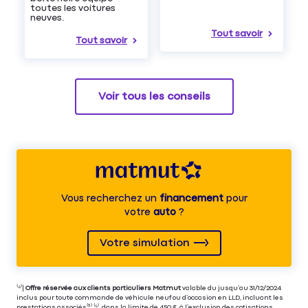
toutes les voitures
neuves.
Tout savoir
Tout savoir
Voir tous les conseils
Vous recherchez un
financement
pour
votre
auto
?
Votre simulation
⁽⁴⁾|
Offre réservée aux clients particuliers Matmut
valable du jusqu’au 31/12/2024
inclus pour toute commande de véhicule neuf ou d’occasion en LLD, incluant les
prestations associés⁽³⁾ ⁽⁵⁾, dans la limite de 450 €,
à l’exclusion des cotisations