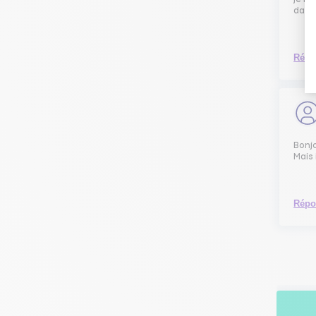
dang
Répo
Bonjo
Mais 
Répo