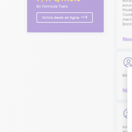
Bonj
pouv
En formule Tiers
Modèl
Combi
Votre devis en ligne
merc
Bonn
Répo
Bonjo
Répo
bonjo
je ro