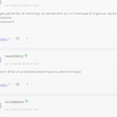
Le
10 février 2025
à
11:50
ègle générale, le warnings se déclenche sur un freinage d'urgence..Aprè
roblème
ialement
0
ndre
YANN11551121
Le
10 février 2025
à
11:29
peut-être un problème electrique ou électronique
0
ndre
OLIV65536461
Le
10 février 2025
à
11:21