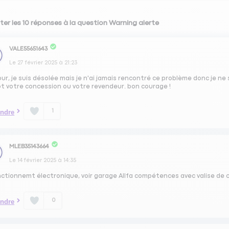
ter les 10 réponses à la question Warning alerte
VALE55651643
Le
27 février 2025
à
21:23
ur, je suis désolée mais je n'ai jamais rencontré ce problème donc je n
ôt votre concession ou votre revendeur. bon courage !
1
ndre
MLEB35143664
Le
14 février 2025
à
14:35
nctionnemt électronique, voir garage Allfa compétences avec valise de 
0
ndre