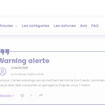
hicules
Les catégories
Les astuces
Avis
FAQ
Warning alerte
Julie120388
Le
10 février 2025
à
10:46
onjour, j'ai les warnings qui se mettent en route tout seuls, comme
ue je dois aller consulter un garagiste d'après vous ? merci
épondre
0