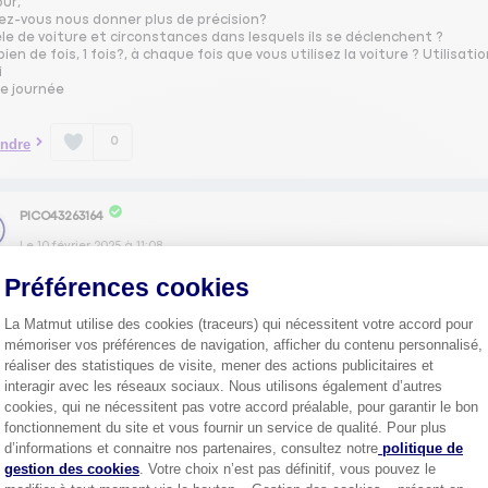
our,
ez-vous nous donner plus de précision?
e de voiture et circonstances dans lesquels ils se déclenchent ?
en de fois, 1 fois?, à chaque fois que vous utilisez la voiture ? Utilisati
i
e journée
0
ndre
PICO43263164
Le
10 février 2025
à
11:08
ur, il faut aller en concession qui passe un coup de valise pour savoir
Préférences cookies
La Matmut utilise des cookies (traceurs) qui nécessitent votre accord pour
0
ndre
mémoriser vos préférences de navigation, afficher du contenu personnalisé,
réaliser des statistiques de visite, mener des actions publicitaires et
interagir avec les réseaux sociaux. Nous utilisons également d’autres
cookies, qui ne nécessitent pas votre accord préalable, pour garantir le bon
S_PA56216465
fonctionnement du site et vous fournir un service de qualité. Pour plus
Le
10 février 2025
à
11:03
Axeptio consent
d’informations et connaitre nos partenaires, consultez notre
politique de
gestion des cookies
. Votre choix n’est pas définitif, vous pouvez le
ur. En effet, je vous conseille d'aller voir un garagiste. défaut de bouto
ule dans la même Giulia depuis 7 ans/ 160000km, et cela ne m'est pas arrivé