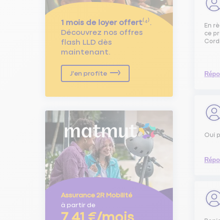
1 mois de loyer offert
⁽⁴⁾.
En r
Découvrez nos offres
ce p
flash LLD dès
Cord
maintenant.
J'en profite
Répo
Oui 
Répo
Assurance 2R Mobilité
à partir de
7,41 €/mois