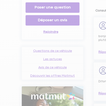
Poser une question
Consul
Déposer un avis
Rejoindre
bonjo
plut
Questions de ce véhicule
Répo
Les astuces
Avis de ce véhicule
Découvrir les offres Matmut
Difo
Répo