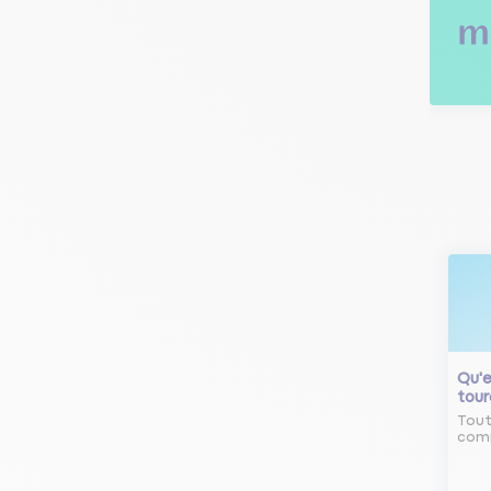
Qu'e
tour
Tout
comm