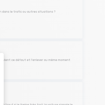
on dans le trafic ou autres situations ?
 d'où vient ce défaut et l'enlever au même moment
n ?
 (sauf si je freine très fort: la voiture signale le