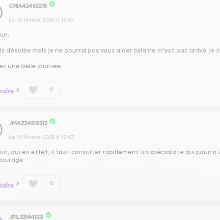
ORIA42463215
Le
10 février 2025
à
15:07
our,
is désolée mais je ne pourrai pas vous aider cela ne m'est pas arrivé, je 
ez une belle journée
0
ndre
JMAZ54512313
Le
10 février 2025
à
12:07
ur, oui en effet, il faut consulter rapidement un spécialiste qui pourra 
courage
0
ndre
JPIL33144122