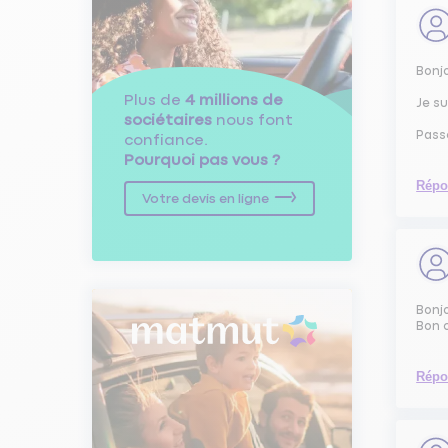
Bonj
Plus de
4 millions de
Je su
sociétaires
nous font
Pass
confiance.
Pourquoi pas vous ?
Répo
Votre devis en ligne
Bonjo
Bon 
Répo