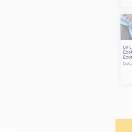
Le L
Écol
Éco
Déco