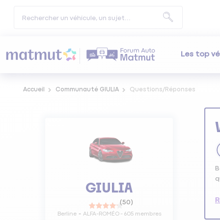
Les top vé
Accueil
Communauté GIULIA
Questions/Réponses
B
q
GIULIA
R
(
50
)
Berline
ALFA-ROMÉO
-
605
membres