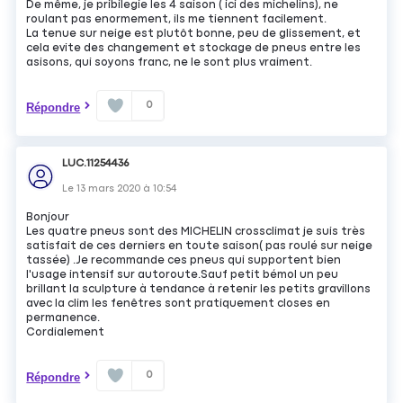
De même, je pribilegie les 4 saison ( ici des michelins), ne
roulant pas enormement, ils me tiennent facilement.
La tenue sur neige est plutôt bonne, peu de glissement, et
cela evite des changement et stockage de pneus entre les
asisons, qui soyons franc, ne le sont plus vraiment.
0
Répondre
LUC.11254436
Le
13 mars 2020
à
10:54
Bonjour
Les quatre pneus sont des MICHELIN crossclimat je suis très
satisfait de ces derniers en toute saison( pas roulé sur neige
tassée) .Je recommande ces pneus qui supportent bien
l'usage intensif sur autoroute.Sauf petit bémol un peu
brillant la sculpture à tendance à retenir les petits gravillons
avec la clim les fenêtres sont pratiquement closes en
permanence.
Cordialement
0
Répondre