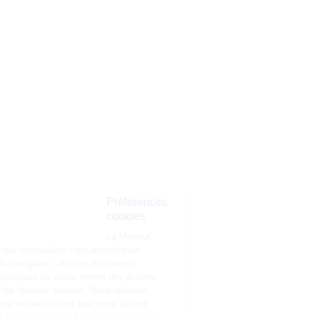
Préférences
cookies
La Matmut
utilise des cookies (traceurs) qui nécessitent votre accord pour
mémoriser vos préférences de navigation, afficher du contenu
personnalisé, réaliser des statistiques de visite, mener des actions
publicitaires et interagir avec les réseaux sociaux. Nous utilisons
également d’autres cookies, qui ne nécessitent pas votre accord