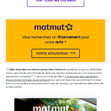
Voir tous les conseils
Vous recherchez un
financement
pour
votre
auto
?
Votre simulation
⁽⁴⁾|
Offre réservée aux clients particuliers Matmut
valable du jusqu’au 31/12/2024
inclus pour toute commande de véhicule neuf ou d’occasion en LLD, incluant les
prestations associés⁽³⁾ ⁽⁵⁾, dans la limite de 450 €,
à l’exclusion des cotisations
d’assurance incluses le cas échéant
, qui sera remboursé sous forme d’un avoir
émis au cours des quatre premiers mois de location, qui viendra en déduction de
la facturation.