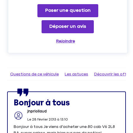
Poser une question
Déposer un avis
Rejoindre
Questions de ce véhicule
Les astuces
Découvrir les offr
Bonjour à tous
jnpriollaud
Le
28 février 2013
à
13:10
Bonjour à tous Je viens d'acheter une 80 cab V6 2L8
BA, super caisse, mais bien sur pas de notice!