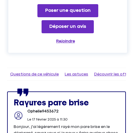
Poser une question
Déposer un avis
Rejoindre
Questions de ce véhicule
Les astuces
Découvrir les offr
Rayures pare brise
Ophelie9453672
Le
17 février 2025
à
11:30
Bonjour, j'ai légèrement rayé mon pare brise en le
dégivrant, savez vous si je peux y faire quelque chose