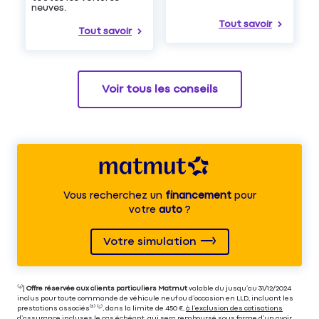
neuves.
Tout savoir
Tout savoir
Voir tous les conseils
Vous recherchez un
financement
pour
votre
auto
?
Votre simulation
⁽⁴⁾|
Offre réservée aux clients particuliers Matmut
valable du jusqu’au 31/12/2024
inclus pour toute commande de véhicule neuf ou d’occasion en LLD, incluant les
prestations associés⁽³⁾ ⁽⁵⁾, dans la limite de 450 €,
à l’exclusion des cotisations
d’assurance incluses le cas échéant
, qui sera remboursé sous forme d’un avoir