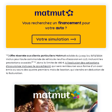
Vous recherchez un
financement
pour
votre
auto
?
Votre simulation
⁽⁴⁾|
Offre réservée aux clients particuliers Matmut
valable du jusqu’au 31/12/2024
inclus pour toute commande de véhicule neuf ou d’occasion en LLD, incluant les
prestations associés⁽³⁾ ⁽⁵⁾, dans la limite de 450 €,
à l’exclusion des cotisations
d’assurance incluses le cas échéant
, qui sera remboursé sous forme d’un avoir
émis au cours des quatre premiers mois de location, qui viendra en déduction de
la facturation.