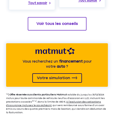
Tout savoir
Tout savoir
Voir tous les conseils
Vous recherchez un
financement
pour
votre
auto
?
Votre simulation
⁽⁴⁾|
Offre réservée aux clients particuliers Matmut
valable du jusqu’au 31/12/2024
inclus pour toute commande de véhicule neuf ou d’occasion en LLD, incluant les
prestations associés⁽³⁾ ⁽⁵⁾, dans la limite de 450 €,
à l’exclusion des cotisations
d’assurance incluses le cas échéant
, qui sera remboursé sous forme d’un avoir
émis au cours des quatre premiers mois de location, qui viendra en déduction de
la facturation.