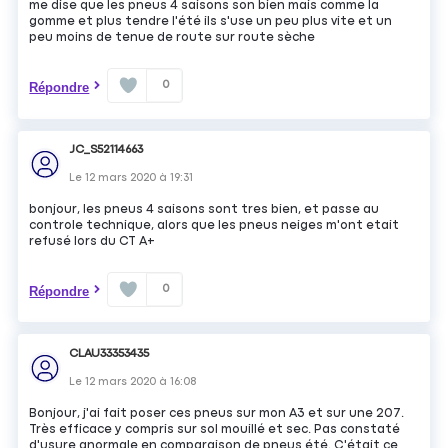
me dise que les pneus 4 saisons son bien mais comme la
gomme et plus tendre l'été ils s'use un peu plus vite et un
peu moins de tenue de route sur route sèche
0
Répondre
JC_S52114663
Le
12 mars 2020
à
19:31
bonjour, les pneus 4 saisons sont tres bien, et passe au
controle technique, alors que les pneus neiges m'ont etait
refusé lors du CT A+
0
Répondre
CLAU33353435
Le
12 mars 2020
à
16:08
Bonjour, j'ai fait poser ces pneus sur mon A3 et sur une 207.
Très efficace y compris sur sol mouillé et sec. Pas constaté
d'usure anormale en comparaison de pneus été. C'était ce