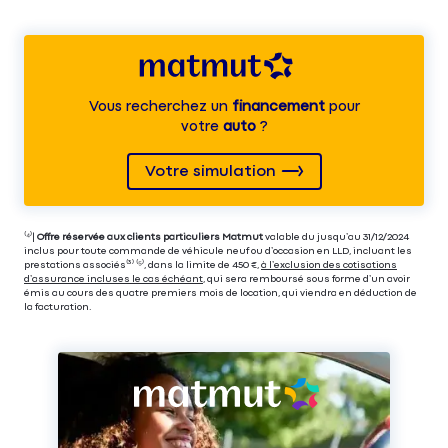
Vous recherchez un
financement
pour
votre
auto
?
Votre simulation
⁽⁴⁾|
Offre réservée aux clients particuliers Matmut
valable du jusqu’au 31/12/2024
inclus pour toute commande de véhicule neuf ou d’occasion en LLD, incluant les
prestations associés⁽³⁾ ⁽⁵⁾, dans la limite de 450 €,
à l’exclusion des cotisations
d’assurance incluses le cas échéant
, qui sera remboursé sous forme d’un avoir
émis au cours des quatre premiers mois de location, qui viendra en déduction de
la facturation.