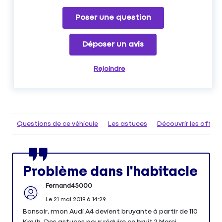
Poser une question
Déposer un avis
Rejoindre
Questions de ce véhicule
Les astuces
Découvrir les offr
Problème dans l'habitacle
Fernand45000
Le
21 mai 2019
à
14:29
Bonsoir, rmon Audi A4 devient bruyante à partir de 110
Km/h. Des astuces pour réduire ce bruit ? Merci.