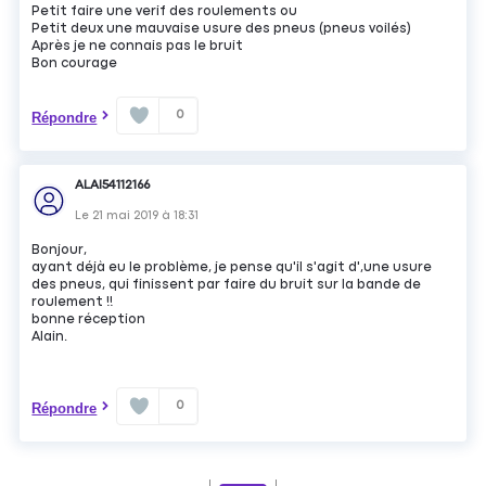
Petit faire une verif des roulements ou
Petit deux une mauvaise usure des pneus (pneus voilés)
Après je ne connais pas le bruit
Bon courage
0
Répondre
ALAI54112166
Le
21 mai 2019
à
18:31
Bonjour,
ayant déjà eu le problème, je pense qu'il s'agit d',une usure
des pneus, qui finissent par faire du bruit sur la bande de
roulement !!
bonne réception
Alain.
0
Répondre