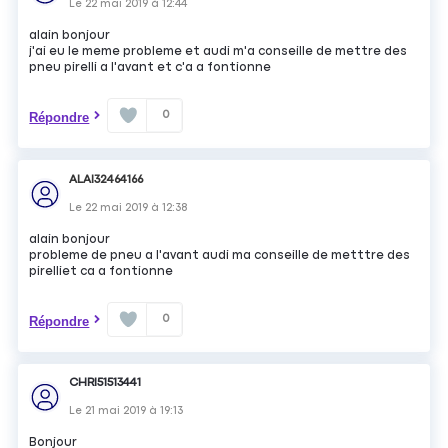
Le
22 mai 2019
à
12:44
alain bonjour
j'ai eu le meme probleme et audi m'a conseille de mettre des
pneu pirelli a l'avant et c'a a fontionne
0
Répondre
ALAI32464166
Le
22 mai 2019
à
12:38
alain bonjour
probleme de pneu a l'avant audi ma conseille de metttre des
pirelliet ca a fontionne
0
Répondre
CHRI51513441
Le
21 mai 2019
à
19:13
Bonjour