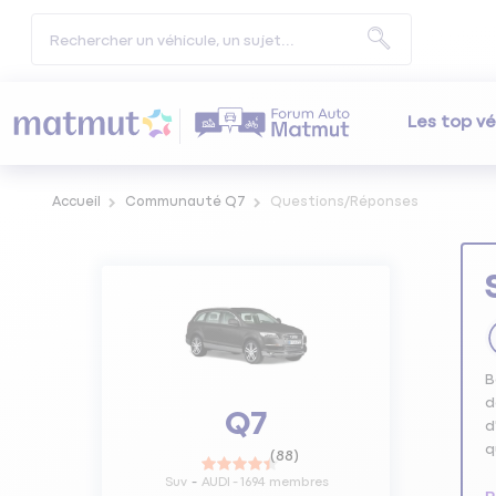
Les top vé
Accueil
Communauté Q7
Questions/Réponses
B
d
Q7
d
q
(
88
)
Suv
AUDI
-
1694
membres