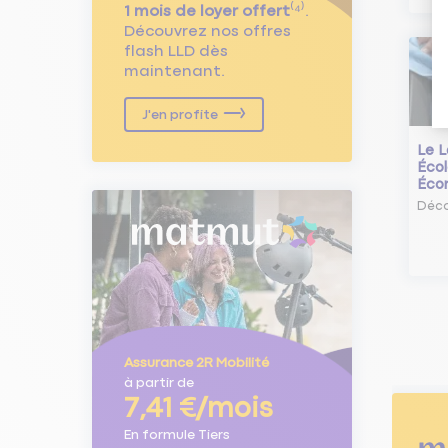
1 mois de loyer offert
⁽⁴⁾.
Découvrez nos offres
flash LLD dès
maintenant.
J'en profite
Le L
Écol
Éco
Déco
Assurance 2R Mobilité
à partir de
7,41 €/mois
En formule Tiers