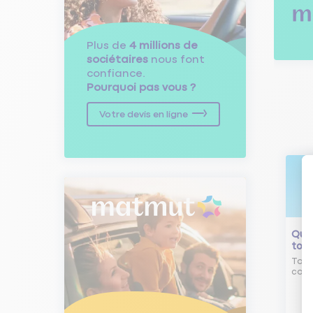
Plus de
4 millions de
sociétaires
nous font
confiance.
Pourquoi pas vous ?
Votre devis en ligne
Qu'e
tour
Tout
comm