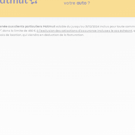
votre
auto
?
servée aux clients particuliers Matmut
valable du jusqu’au 31/12/2024 inclus pour toute comm
⁽⁵⁾, dans la limite de 450 €,
à l’exclusion des cotisations d’assurance incluses le cas échéant
,
is de location, qui viendra en déduction de la facturation.