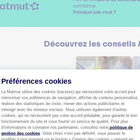
confiance.
Pourquoi pas vous ?
Découvrez les
conseils
Préférences cookies
Comment bien choisir son
La Matmut utilise des cookies (traceurs) qui nécessitent votre accord pour
assurance auto ?
mémoriser vos préférences de navigation, afficher du contenu personnalisé,
réaliser des statistiques de visite, mener des actions publicitaires et
Conseils pour choisir la meille
st-ce que le nouveau radar
assurance auto selon vos bes
interagir avec les réseaux sociaux. Nous utilisons également d’autres
elle ?
cookies, qui ne nécessitent pas votre accord préalable, pour garantir le bon
 savoir sur le radar tourelle et
fonctionnement du site et vous fournir un service de qualité. Pour plus
ent éviter les infractions.
Tout sa
Axeptio consent
d’informations et connaitre nos partenaires, consultez notre
politique de
gestion des cookies
. Votre choix n’est pas définitif, vous pouvez le
Tout savoir
modifier à tout moment via le bouton « Gestion des cookies » présent en