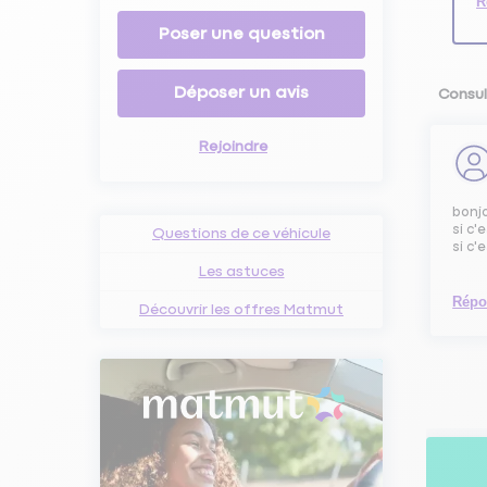
R
Poser une question
Déposer un avis
Consul
Rejoindre
bonj
si c'
Questions de ce véhicule
si c'
Les astuces
Répo
Découvrir les offres Matmut