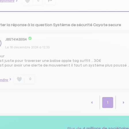
épondre
0
ter la réponse à la question Système de sécurité Coyote secure
JBST41435154
Le
18 décembre 2024
à
12:33
our
est juste pour traverser une balise apple tag suffit .. 30€
est pour avoir une alerte de mouvement il faut un système plus poussé .. 
0
ndre
1
Plus de
4 millions de sociétaire