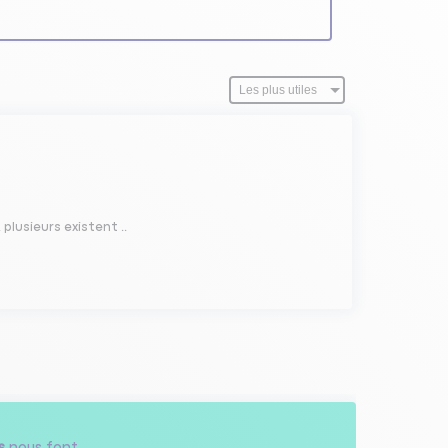
plusieurs existent ..
s
nous font