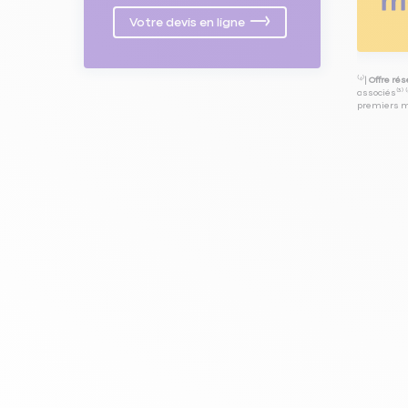
Votre devis en ligne
⁽⁴⁾|
Offre ré
associés⁽³⁾ 
premiers mo