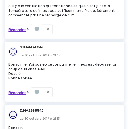
Si il y a la ventilation qui fonctionne et que c'est juste la
température qui n'est pas suffisamment froide, Sûrement
commencer par une recharge de clim.
0
Répondre
STEP44243146
Le
30 octobre 2019
à
21:25
Bonsoir ,je n'ai pas eu cette panne ,le mieux est depasser un
coup de fil chez Audi
Désolé
Bonne soirée
0
Répondre
D.MA22455542
Le
30 octobre 2019
à
21:13
Bonsoir,