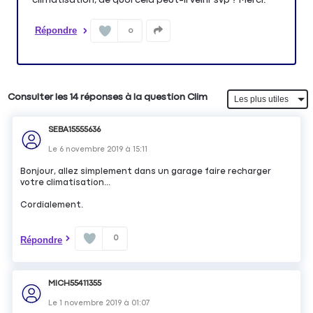
Répondre
0
Consulter les 14 réponses à la question Clim
SEBA15555636
Le
6 novembre 2019
à
15:11
Bonjour, allez simplement dans un garage faire recharger
votre climatisation...
Cordialement.
0
Répondre
MICH55411355
Le
1 novembre 2019
à
01:07