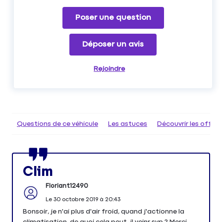
Poser une question
Déposer un avis
Rejoindre
Questions de ce véhicule
Les astuces
Découvrir les offr
Clim
Floriant12490
Le
30 octobre 2019
à
20:43
Bonsoir, je n'ai plus d'air froid, quand j'actionne la
climatisation, de quoi cela peut-il veinr svp ? Merci.