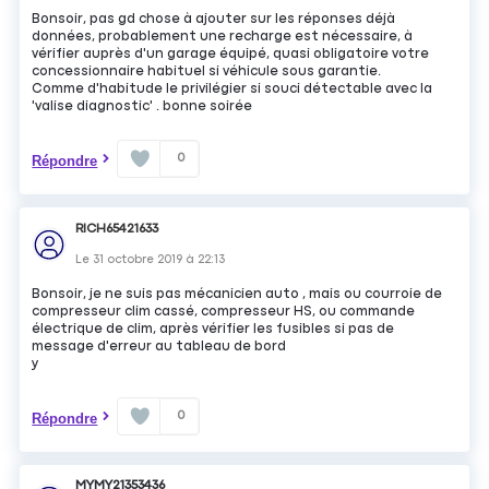
Bonsoir, pas gd chose à ajouter sur les réponses déjà
données, probablement une recharge est nécessaire, à
vérifier auprès d'un garage équipé, quasi obligatoire votre
concessionnaire habituel si véhicule sous garantie.
Comme d'habitude le privilégier si souci détectable avec la
'valise diagnostic' . bonne soirée
0
Répondre
RICH65421633
Le
31 octobre 2019
à
22:13
Bonsoir, je ne suis pas mécanicien auto , mais ou courroie de
compresseur clim cassé, compresseur HS, ou commande
électrique de clim, après vérifier les fusibles si pas de
message d'erreur au tableau de bord
y
0
Répondre
MYMY21353436