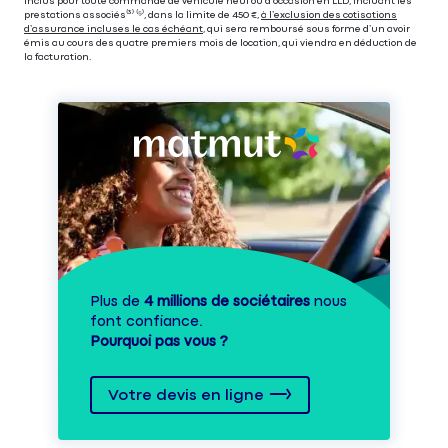
inclus pour toute commande de véhicule neuf ou d’occasion en LLD, incluant les
prestations associés⁽³⁾ ⁽⁵⁾, dans la limite de 450 €,
à l’exclusion des cotisations
d’assurance incluses le cas échéant
, qui sera remboursé sous forme d’un avoir
émis au cours des quatre premiers mois de location, qui viendra en déduction de
la facturation.
Plus de
4 millions de sociétaires
nous
font confiance.
Pourquoi pas vous ?
Votre devis en ligne