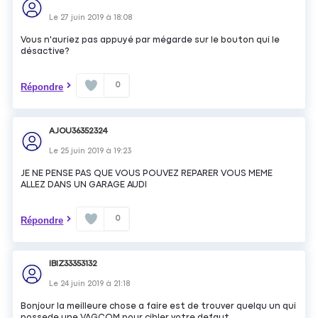
Le
27 juin 2019
à
18:08
Vous n'auriez pas appuyé par mégarde sur le bouton qui le
désactive?
0
Répondre
AJOU36352324
Le
25 juin 2019
à
19:23
JE NE PENSE PAS QUE VOUS POUVEZ REPARER VOUS MEME
ALLEZ DANS UN GARAGE AUDI
0
Répondre
IBIZ33353132
Le
24 juin 2019
à
21:18
Bonjour la meilleure chose a faire est de trouver quelqu un qui
possede une VAGCOM pour cibler votre defaut