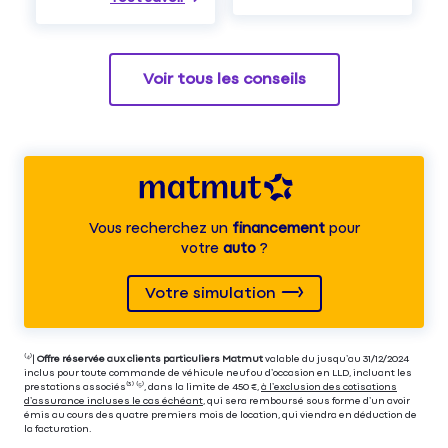
Voir tous les conseils
Vous recherchez un
financement
pour
votre
auto
?
Votre simulation
⁽⁴⁾|
Offre réservée aux clients particuliers Matmut
valable du jusqu’au 31/12/2024
inclus pour toute commande de véhicule neuf ou d’occasion en LLD, incluant les
prestations associés⁽³⁾ ⁽⁵⁾, dans la limite de 450 €,
à l’exclusion des cotisations
d’assurance incluses le cas échéant
, qui sera remboursé sous forme d’un avoir
émis au cours des quatre premiers mois de location, qui viendra en déduction de
la facturation.