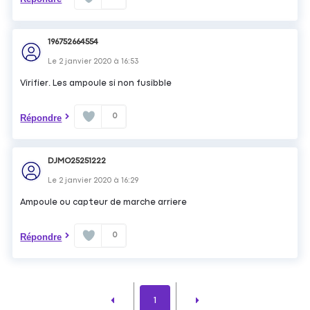
196752664554
Le
2 janvier 2020
à
16:53
Virifier. Les ampoule si non fusibble
0
Répondre
DJMO25251222
Le
2 janvier 2020
à
16:29
Ampoule ou capteur de marche arriere
0
Répondre
1