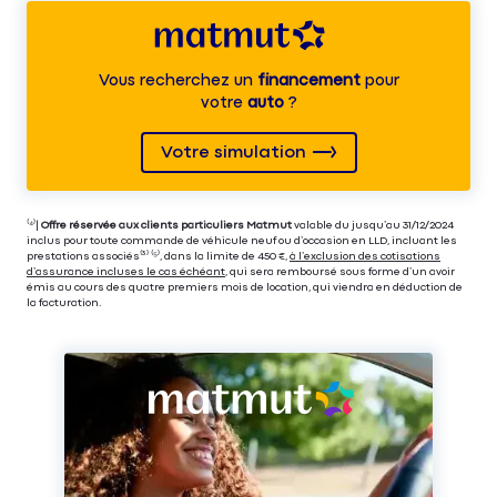
Vous recherchez un
financement
pour
votre
auto
?
Votre simulation
⁽⁴⁾|
Offre réservée aux clients particuliers Matmut
valable du jusqu’au 31/12/2024
inclus pour toute commande de véhicule neuf ou d’occasion en LLD, incluant les
prestations associés⁽³⁾ ⁽⁵⁾, dans la limite de 450 €,
à l’exclusion des cotisations
d’assurance incluses le cas échéant
, qui sera remboursé sous forme d’un avoir
émis au cours des quatre premiers mois de location, qui viendra en déduction de
la facturation.