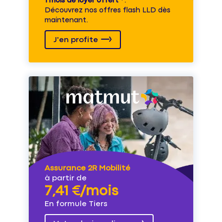
1 mois de loyer offert
⁽⁴⁾.
Découvrez nos offres flash LLD dès
maintenant.
J'en profite
Assurance 2R Mobilité
à partir de
7,41 €/mois
En formule Tiers