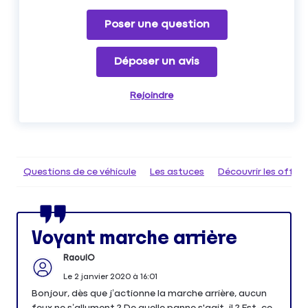
Poser une question
Déposer un avis
Rejoindre
Questions de ce véhicule
Les astuces
Découvrir les offr
Voyant marche arrière
RaoulO
Le
2 janvier 2020
à
16:01
Bonjour, dès que j’actionne la marche arrière, aucun
feux ne s’allument ? De quelle panne s'agit-il ? Est-ce