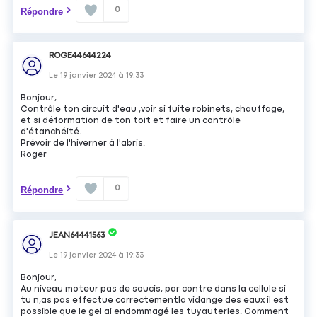
0
Répondre
ROGE44644224
Le
19 janvier 2024
à
19:33
Bonjour,
Contrôle ton circuit d'eau ,voir si fuite robinets, chauffage,
et si déformation de ton toit et faire un contrôle
d'étanchéité.
Prévoir de l'hiverner à l'abris.
Roger
0
Répondre
JEAN64441563
Le
19 janvier 2024
à
19:33
Bonjour,
Au niveau moteur pas de soucis, par contre dans la cellule si
tu n,as pas effectue correctementla vidange des eaux il est
possible que le gel ai endommagé les tuyauteries. Comment