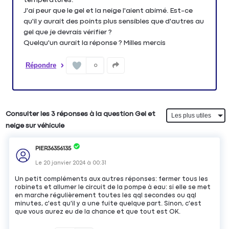
J'ai peur que le gel et la neige l'aient abimé. Est-ce
qu'il y aurait des points plus sensibles que d'autres au
gel que je devrais vérifier ?
Quelqu'un aurait la réponse ? Milles mercis
Répondre
0
Consulter les 3 réponses à la question Gel et
neige sur véhicule
PIER36356135
Le
20 janvier 2024
à
00:31
Un petit compléments aux autres réponses: fermer tous les
robinets et allumer le circuit de la pompe à eau: si elle se met
en marche régulièrement toutes les qql secondes ou qql
minutes, c'est qu'il y a une fuite quelque part. Sinon, c'est
que vous aurez eu de la chance et que tout est OK.