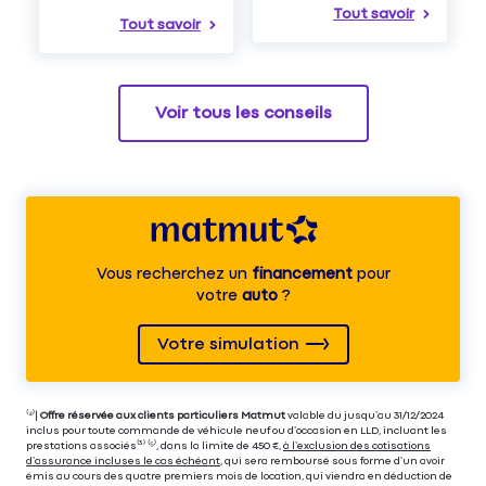
Tout savoir
Tout savoir
Voir tous les conseils
Vous recherchez un
financement
pour
votre
auto
?
Votre simulation
⁽⁴⁾|
Offre réservée aux clients particuliers Matmut
valable du jusqu’au 31/12/2024
inclus pour toute commande de véhicule neuf ou d’occasion en LLD, incluant les
prestations associés⁽³⁾ ⁽⁵⁾, dans la limite de 450 €,
à l’exclusion des cotisations
d’assurance incluses le cas échéant
, qui sera remboursé sous forme d’un avoir
émis au cours des quatre premiers mois de location, qui viendra en déduction de