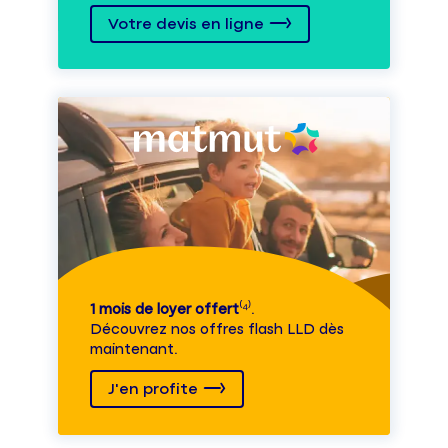
Votre devis en ligne
1 mois de loyer offert
⁽⁴⁾.
Découvrez nos offres flash LLD dès
maintenant.
J'en profite