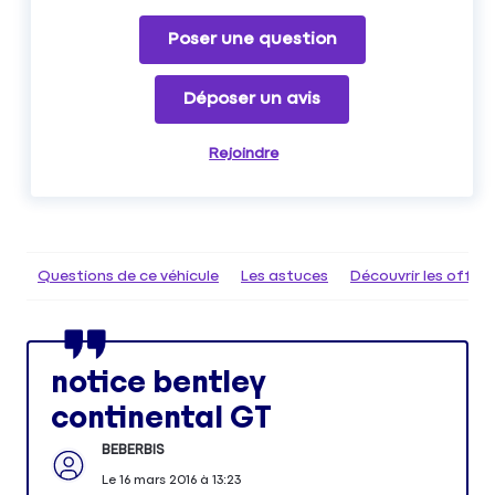
Poser une question
Déposer un avis
Rejoindre
Questions de ce véhicule
Les astuces
Découvrir les offr
notice bentley
continental GT
BEBERBIS
Le
16 mars 2016
à
13:23