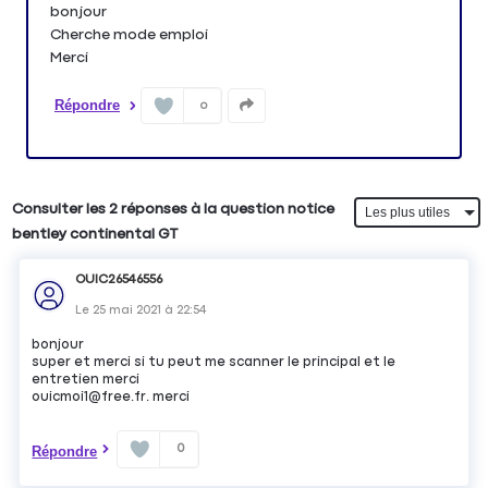
bonjour
Cherche mode emploi
Merci
Répondre
0
Consulter les 2 réponses à la question notice
bentley continental GT
OUIC26546556
Le
25 mai 2021
à
22:54
bonjour
super et merci si tu peut me scanner le principal et le
entretien merci
ouicmoi1@free.fr. merci
0
Répondre