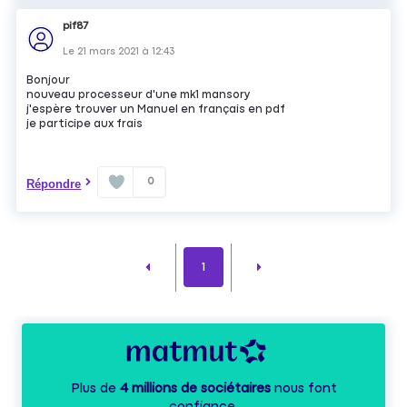
pif87
Le
21 mars 2021
à
12:43
Bonjour
nouveau processeur d'une mk1 mansory
j'espère trouver un Manuel en français en pdf
je participe aux frais
0
Répondre
1
Plus de
4 millions de sociétaires
nous font
confiance.