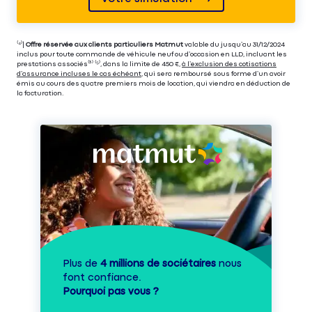
⁽⁴⁾|
Offre réservée aux clients particuliers Matmut
valable du jusqu’au 31/12/2024
inclus pour toute commande de véhicule neuf ou d’occasion en LLD, incluant les
prestations associés⁽³⁾ ⁽⁵⁾, dans la limite de 450 €,
à l’exclusion des cotisations
d’assurance incluses le cas échéant
, qui sera remboursé sous forme d’un avoir
émis au cours des quatre premiers mois de location, qui viendra en déduction de
la facturation.
Plus de
4 millions de sociétaires
nous
font confiance.
Pourquoi pas vous ?