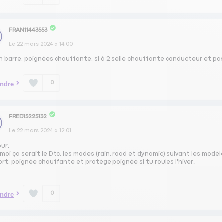
FRAN11443553
Le
22 mars 2024
à
14:00
h barre, poignées chauffante, si à 2 selle chauffante conducteur et pa
0
ndre
FRED15225132
Le
22 mars 2024
à
12:01
our,
moi ça serait le Dtc, les modes (rain, road et dynamic) suivant les modèl
rt, poignée chauffante et protège poignée si tu roules l'hiver.
0
ndre