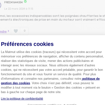
FRED41644334
Le
22 mars 2024
à
11:15
moi, les accessoires indispensables sont les poignées chauffantes le sh
pements électroniques de prise en main du moteur sont vraiment effic
0
ndre
Préférences cookies
1
La Matmut utilise des cookies (traceurs) qui nécessitent votre accord pour
mémoriser vos préférences de navigation, afficher du contenu personnalisé,
réaliser des statistiques de visite, mener des actions publicitaires et
interagir avec les réseaux sociaux. Nous utilisons également d’autres
cookies, qui ne nécessitent pas votre accord préalable, pour garantir le bon
Plus de
4 millions de sociétaire
fonctionnement du site et vous fournir un service de qualité. Pour plus
confiance.
Axeptio consent
d’informations et connaitre nos partenaires, consultez notre
politique de
Pourquoi pas vous ?
gestion des cookies
. Votre choix n’est pas définitif, vous pouvez le
modifier à tout moment via le bouton « Gestion des cookies » présent en
bas à gauche sur chaque page de notre site.
Lire la politique de confidentialité
Découvrez les
conseils