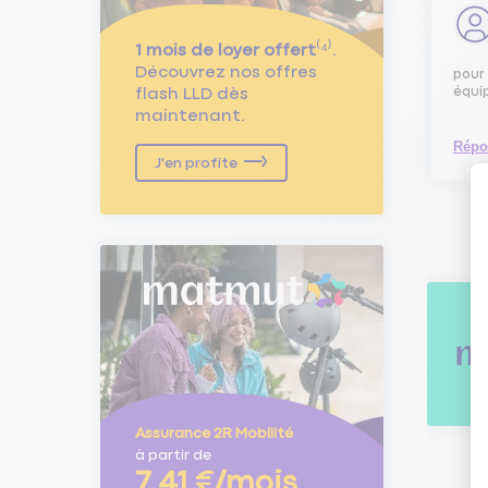
1 mois de loyer offert
⁽⁴⁾.
Découvrez nos offres
pour 
flash LLD dès
équi
maintenant.
Répo
J'en profite
Assurance 2R Mobilité
à partir de
7,41 €/mois