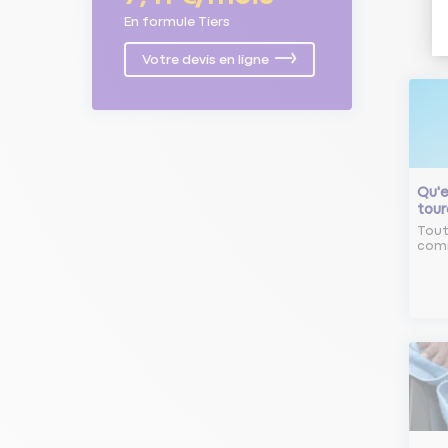
En formule Tiers
Votre devis en ligne
Qu'e
tour
Tout
comm