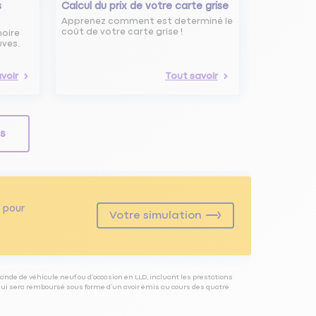
s
Calcul du prix de votre carte grise
Apprenez comment est determiné le
coût de votre carte grise !
noire
uves.
voir
Tout savoir
ls
pour
Votre simulation
ande de véhicule neuf ou d’occasion en LLD, incluant les prestations
 qui sera remboursé sous forme d’un avoir émis au cours des quatre