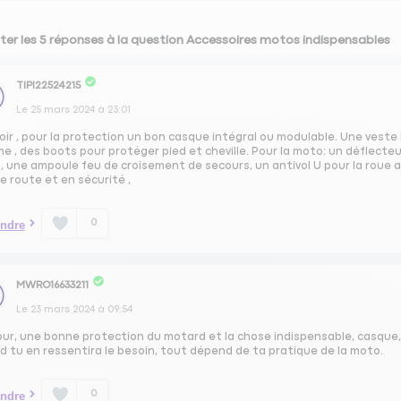
ter les 5 réponses à la question Accessoires motos indispensables
TIPI22524215
Le
25 mars 2024
à
23:01
ir , pour la protection un bon casque intégral ou modulable. Une veste 
e , des boots pour protéger pied et cheville. Pour la moto: un déflecte
, une ampoule feu de croisement de secours, un antivol U pour la roue arri
 route et en sécurité ,
0
ndre
MWRO16633211
Le
23 mars 2024
à
09:54
ur, une bonne protection du motard et la chose indispensable, casque, 
d tu en ressentira le besoin, tout dépend de ta pratique de la moto.
0
ndre