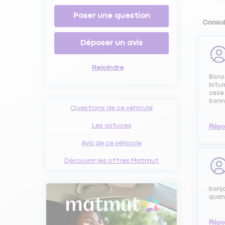
Poser une question
Consul
Déposer un avis
Rejoindre
Bonso
bitum
case 
bonne
Questions de ce véhicule
Les astuces
Répo
Avis de ce véhicule
Découvrir les offres Matmut
bonjo
quan
Répo