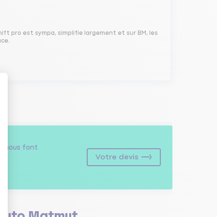
ift pro est sympa, simplifie largement et sur BM, les
ace.
s
nous font
Votre devis
Auto Matmut