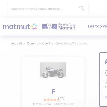
Les top vé
Accueil
Communauté F
Questions/Réponses
B
c
F
R
(
63
)
Motos
BMW
-
1050
membres