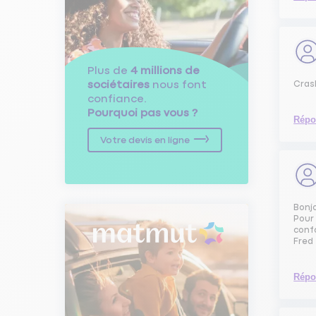
Plus de
4 millions de
sociétaires
nous font
Cras
confiance.
Pourquoi pas vous ?
Répo
Votre devis en ligne
Bonj
Pour 
confo
Fred
Répo