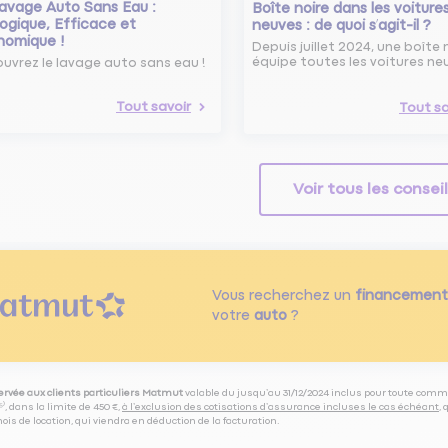
avage Auto Sans Eau :
Boîte noire dans les voiture
ogique, Efficace et
neuves : de quoi s’agit-il ?
nomique !
Depuis juillet 2024, une boîte 
équipe toutes les voitures ne
uvrez le lavage auto sans eau !
Tout savoir
Tout sa
Voir tous les consei
Vous recherchez un
financement
votre
auto
?
servée aux clients particuliers Matmut
valable du jusqu’au 31/12/2024 inclus pour toute comm
⁽⁵⁾, dans la limite de 450 €,
à l’exclusion des cotisations d’assurance incluses le cas échéant
,
is de location, qui viendra en déduction de la facturation.