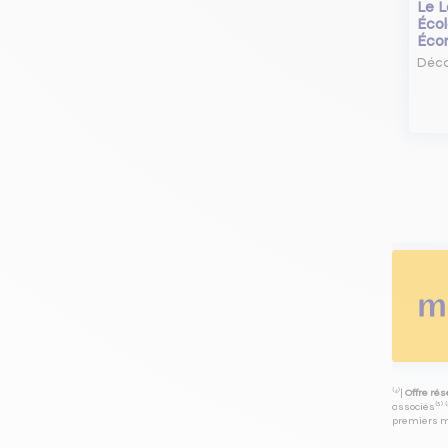
Le L
Écol
Éco
Déco
⁽⁴⁾|
Offre ré
associés⁽³⁾ 
premiers mo