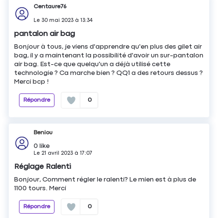
Centaure76
Le
30 mai 2023
à
13:34
pantalon air bag
Bonjour à tous, je viens d'apprendre qu'en plus des gilet air
bag, il y a maintenant la possibilité d'avoir un sur-pantalon
air bag. Est-ce que quelqu'un a déjà utilisé cette
technologie ? Ca marche bien ? QQ1 a des retours dessus ?
Merci bcp !
Répondre
0
Beniou
0
like
Le
21 avril 2023
à
17:07
Réglage Ralenti
Bonjour, Comment régler le ralenti? Le mien est à plus de
1100 tours. Merci
Répondre
0