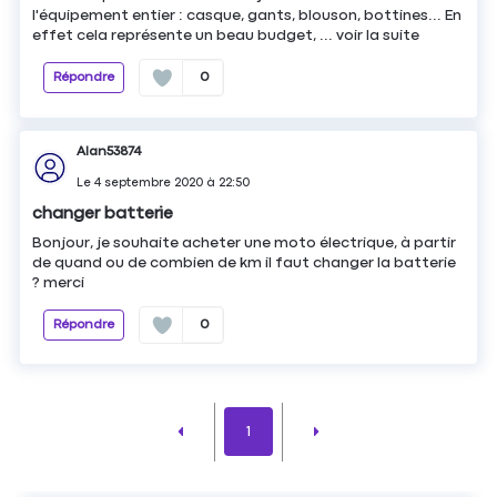
l'équipement entier : casque, gants, blouson, bottines... En
effet cela représente un beau budget, ...
voir la suite
Répondre
0
Alan53874
Le
4 septembre 2020
à
22:50
changer batterie
Bonjour, je souhaite acheter une moto électrique, à partir
de quand ou de combien de km il faut changer la batterie
? merci
Répondre
0
1