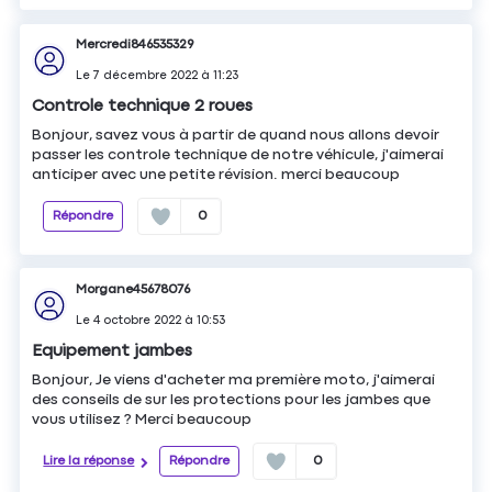
Mercredi846535329
Le
7 décembre 2022
à
11:23
Controle technique 2 roues
Bonjour, savez vous à partir de quand nous allons devoir
passer les controle technique de notre véhicule, j'aimerai
anticiper avec une petite révision. merci beaucoup
Répondre
0
Morgane45678076
Le
4 octobre 2022
à
10:53
Equipement jambes
Bonjour, Je viens d'acheter ma première moto, j'aimerai
des conseils de sur les protections pour les jambes que
vous utilisez ? Merci beaucoup
Lire la réponse
Répondre
0