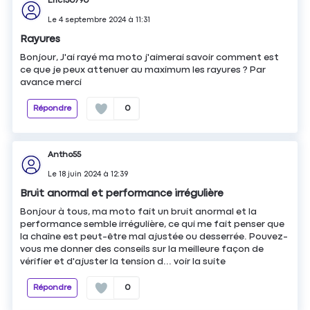
Eric130790
Le
4 septembre 2024
à
11:31
Rayures
Bonjour, J'ai rayé ma moto j'aimerai savoir comment est
ce que je peux attenuer au maximum les rayures ? Par
avance merci
Répondre
0
Antho55
Le
18 juin 2024
à
12:39
Bruit anormal et performance irrégulière
Bonjour à tous, ma moto fait un bruit anormal et la
performance semble irrégulière, ce qui me fait penser que
la chaîne est peut-être mal ajustée ou desserrée. Pouvez-
vous me donner des conseils sur la meilleure façon de
vérifier et d'ajuster la tension d...
voir la suite
Répondre
0