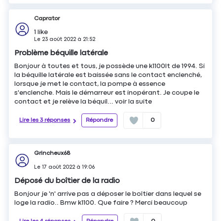
Caprator
1
like
Le
23 août 2022
à
21:52
Problème béquille latérale
Bonjour à toutes et tous, je possède une k1100lt de 1994. Si
la béquille latérale est baissée sans le contact enclenché,
lorsque je met le contact, la pompe à essence
s'enclenche. Mais le démarreur est inopérant. Je coupe le
contact et je relève la béquil...
voir la suite
Lire les 3 réponses
Répondre
0
Grincheux68
Le
17 août 2022
à
19:06
Déposé du boîtier de la radio
Bonjour je 'n' arrive pas a déposer le boîtier dans lequel se
loge la radio.. Bmw k1100. Que faire ? Merci beaucoup