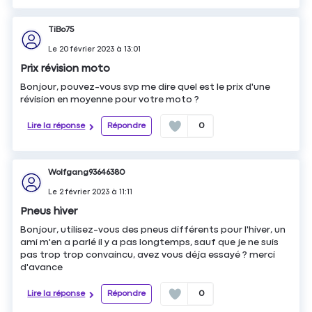
TiBo75
Le
20 février 2023
à
13:01
Prix révision moto
Bonjour, pouvez-vous svp me dire quel est le prix d'une
révision en moyenne pour votre moto ?
Lire la réponse
Répondre
0
Wolfgang93646380
Le
2 février 2023
à
11:11
Pneus hiver
Bonjour, utilisez-vous des pneus différents pour l'hiver, un
ami m'en a parlé il y a pas longtemps, sauf que je ne suis
pas trop trop convaincu, avez vous déja essayé ? merci
d'avance
Lire la réponse
Répondre
0