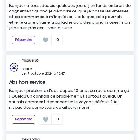
Bonjour à tous, depuis quelques jours, j’entends un bruit de
cognement quand je démarre ou que je passe les vitesses,
et ça commence à m’inquiéter. J’ai lu que cela pourrait
être lié à une chaîne trop lâche ou à des pignons usés, mais
je ne suis pas cer...
voir la suite
Répondre
0
Maxuel86
0
like
Le
17 octobre 2024
à
16:47
Abs hors service
Bonjour probleme d'abs depuis 10 ans , ça roule comme ça
! Quelqu'un connais ce problème ? Et surtout quelqu'un
saurais comment déconnecter le voyant défaut ? Au
niveau des compteurs ou ailleurs merci
Répondre
0