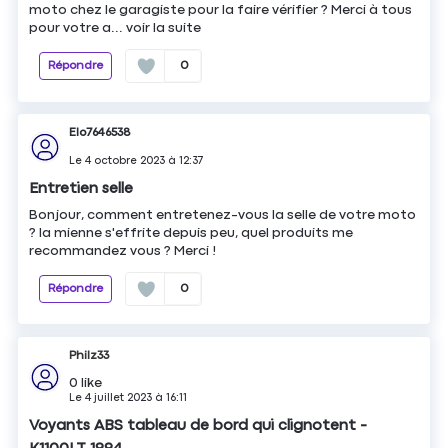
moto chez le garagiste pour la faire vérifier ? Merci à tous
pour votre a...
voir la suite
Répondre
0
Elo7646538
Le
4 octobre 2023
à
12:37
Entretien selle
Bonjour, comment entretenez-vous la selle de votre moto
? la mienne s'effrite depuis peu, quel produits me
recommandez vous ? Merci !
Répondre
0
Philz33
0
like
Le
4 juillet 2023
à
16:11
Voyants ABS tableau de bord qui clignotent -