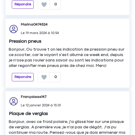
Répondre
0
Marina0474524
Le
19 mars 2024
à
10:54
Pression pneus
Bonjour, Ou trouve t on les indication de pression pneu sur
ce scooter, car le voyant s'est allumé ce week end, depuis
je n'ose pas rouler sans savoir ou sont les indications pour
aller regonfler mes pneus près de chez moi. Merci
Répondre
0
Françoissss147
Le
12 janvier 2024
à
15:01
Plaque de verglas
Bonjour, avec ce froid polaire, j'a glissé hier sur une plaque
de verglas. A première vue, je n'ai pas de dégât. J'ai pu
continuer ma route. Pensez-vous que je dois emmener ma