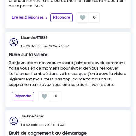
changer l'étrier, fait la purge mais le frein reste moue, rien
ne se passe. SOS
Lire les 2 réponses
Répondre
0
Lisandro973539
Le
20 décembre 2024
à
10:57
Buée sur la visière
Bonjour, étant nouveau motard j'aimerai savoir comment
faite vous en ce moment pour éviter de vous retrouver
totalement embué dans votre casque, j'entrouve la visière
légèrement mais c'est pas top, ca me fait du bruit
supplémentaire avez vous une solution...
voir la suite
Répondre
0
Justine78789
Le
30 octobre 2024
à
11:03
Bruit de cognement au démarrage