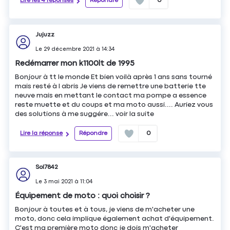
Lire les 4 réponses
Répondre
0
Jujuzz
Le
29 décembre 2021
à
14:34
Redémarrer mon k1100lt de 1995
Bonjour à tt le monde Et bien voilà après 1 ans sans tourné
mais resté à l abris Je viens de remettre une batterie tte
neuve mais en mettant le contact ma pompe a essence
reste muette et du coups et ma moto aussi.... Auriez vous
des solutions à me suggére...
voir la suite
Lire la réponse
Répondre
0
Sol7842
Le
3 mai 2021
à
11:04
Équipement de moto : quoi choisir ?
Bonjour à toutes et à tous, je viens de m'acheter une
moto, donc cela implique également achat d'équipement.
C'est ma première moto donc je dois m'acheter