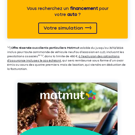
Vous recherchez un
financement
pour
votre
auto
?
Votre simulation
⁽⁴⁾|
Offre réservée aux clients particuliers Matmut
valable du jusqu’au 31/12/2024
inclus pour toute commande de véhicule neuf ou d’occasion en LLD, incluant les
prestations associés⁽³⁾ ⁽⁵⁾, dans la limite de 450 €,
à l’exclusion des cotisations
d’assurance incluses le cas échéant
, qui sera remboursé sous forme d’un avoir
émis au cours des quatre premiers mois de location, qui viendra en déduction de
la facturation.