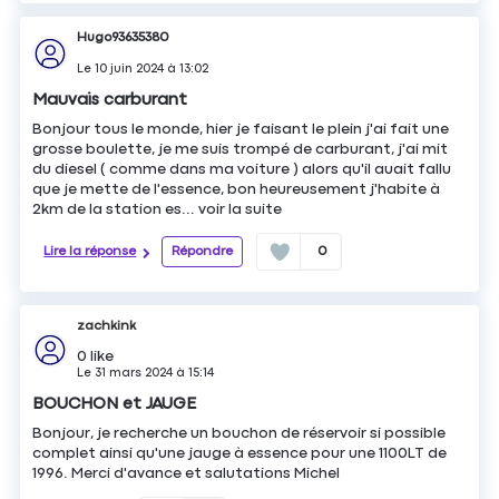
Hugo93635380
Le
10 juin 2024
à
13:02
Mauvais carburant
Bonjour tous le monde, hier je faisant le plein j'ai fait une
grosse boulette, je me suis trompé de carburant, j'ai mit
du diesel ( comme dans ma voiture ) alors qu'il auait fallu
que je mette de l'essence, bon heureusement j'habite à
2km de la station es...
voir la suite
Lire la réponse
Répondre
0
zachkink
0
like
Le
31 mars 2024
à
15:14
BOUCHON et JAUGE
Bonjour, je recherche un bouchon de réservoir si possible
complet ainsi qu'une jauge à essence pour une 1100LT de
1996. Merci d'avance et salutations Michel