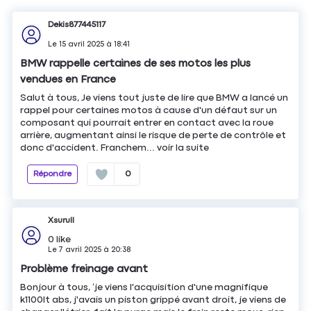
Dekis877445117
Le
15 avril 2025
à
18:41
BMW rappelle certaines de ses motos les plus
vendues en France
Salut à tous, Je viens tout juste de lire que BMW a lancé un
rappel pour certaines motos à cause d'un défaut sur un
composant qui pourrait entrer en contact avec la roue
arrière, augmentant ainsi le risque de perte de contrôle et
donc d'accident. Franchem...
voir la suite
Répondre
0
Xsurull
0
like
Le
7 avril 2025
à
20:38
Problème freinage avant
Bonjour à tous, ‘je viens l'acquisition d'une magnifique
k1100lt abs, j'avais un piston grippé avant droit, je viens de