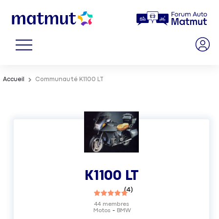
Accueil
Communauté K1100 LT
K1100 LT
(
4
)
44
membres
Motos
BMW