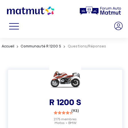
Accueil
Communauté R 1200 S
Questions/Réponses
R 1200 S
(
93
)
2175
membres
Motos
BMW