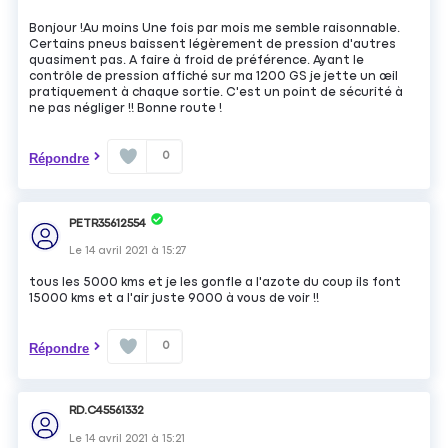
Bonjour !Au moins Une fois par mois me semble raisonnable.
Certains pneus baissent légèrement de pression d'autres
quasiment pas. A faire à froid de préférence. Ayant le
contrôle de pression affiché sur ma 1200 GS je jette un œil
pratiquement à chaque sortie. C'est un point de sécurité à
ne pas négliger !! Bonne route !
0
Répondre
PETR35612554
Le
14 avril 2021
à
15:27
tous les 5000 kms et je les gonfle a l'azote du coup ils font
15000 kms et a l'air juste 9000 à vous de voir !!
0
Répondre
RD.C45561332
Le
14 avril 2021
à
15:21