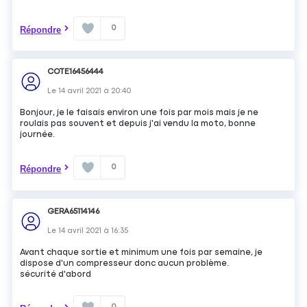
0
Répondre
COTE16456444
Le
14 avril 2021
à
20:40
Bonjour, je le faisais environ une fois par mois mais je ne
roulais pas souvent et depuis j'ai vendu la moto, bonne
journée.
0
Répondre
GERA65114146
Le
14 avril 2021
à
16:35
Avant chaque sortie et minimum une fois par semaine, je
dispose d'un compresseur donc aucun problème.
sécurité d'abord
0