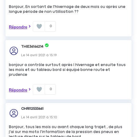
Bonjour, En sortant de l'hivernage de deux mois ou après une
longue période de non utiilisation ??
0
Répondre
THIE36166214
Le
14 avril 2021
à
15:19
bonjour a contrôle surtout après l hivernage et ensuite tous
les mois et au tableau bord si équipé bonne route et
prudence
0
Répondre
CHRI12533661
Le
14 avril 2021
à
15:10
Bonjour, tous les mois ou avant chaque long trajet , de plus
j'ai sur ma moto l'information de la pression des pneus en
lecture directe sur le tableau de bord.