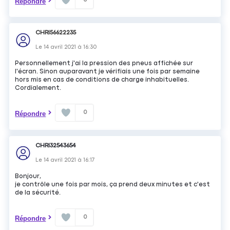
Répondre
CHRI56622235
Le
14 avril 2021
à
16:30
Personnellement j'ai la pression des pneus affichée sur
l'écran. Sinon auparavant je vérifiais une fois par semaine
hors mis en cas de conditions de charge inhabituelles.
Cordialement.
0
Répondre
CHRI32543654
Le
14 avril 2021
à
16:17
Bonjour,
je contrôle une fois par mois, ça prend deux minutes et c'est
de la sécurité.
0
Répondre