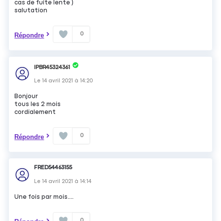
cas de fuite lente )
salutation
0
Répondre
IPBR45324361
Le
14 avril 2021
à
14:20
Bonjour
tous les 2 mois
cordialement
0
Répondre
FRED54463155
Le
14 avril 2021
à
14:14
Une fois par mois....
0