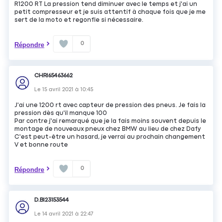
R1200 RT La pression tend diminuer avec le temps et j'ai un
petit compresseur et je suis attentif à chaque fois que je me
sert de la moto et regonfle si nécessaire.
0
Répondre
CHRI65463662
Le
15 avril 2021
à
10:45
J'ai une 1200 rt avec capteur de pression des pneus. Je fais la
pression dès qu'il manque 100
Par contre j'ai remarqué que je la fais moins souvent depuis le
montage de nouveaux pneux chez BMW au lieu de chez Dafy
C'est peut-être un hasard, je verrai au prochain changement
V et bonne route
0
Répondre
D.BI23153544
Le
14 avril 2021
à
22:47