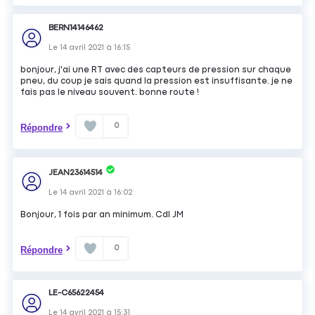
BERN14146462
Le
14 avril 2021
à
16:15
bonjour, j'ai une RT avec des capteurs de pression sur chaque
pneu, du coup je sais quand la pression est insuffisante. je ne
fais pas le niveau souvent. bonne route !
0
Répondre
JEAN23614514
Le
14 avril 2021
à
16:02
Bonjour, 1 fois par an minimum. Cdl JM
0
Répondre
LE-C65622454
Le
14 avril 2021
à
15:31