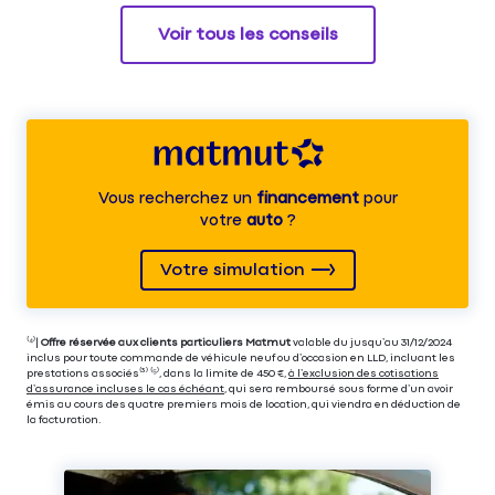
Voir tous les conseils
Vous recherchez un
financement
pour
votre
auto
?
Votre simulation
⁽⁴⁾|
Offre réservée aux clients particuliers Matmut
valable du jusqu’au 31/12/2024
inclus pour toute commande de véhicule neuf ou d’occasion en LLD, incluant les
prestations associés⁽³⁾ ⁽⁵⁾, dans la limite de 450 €,
à l’exclusion des cotisations
d’assurance incluses le cas échéant
, qui sera remboursé sous forme d’un avoir
émis au cours des quatre premiers mois de location, qui viendra en déduction de
la facturation.