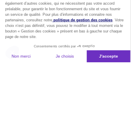
également d’autres cookies, qui ne nécessitent pas votre accord
préalable, pour garantir le bon fonctionnement du site et vous fournir
un service de qualité. Pour plus d’informations et connaitre nos
partenaires, consultez notre
politique de gestion des cookies
. Votre
choix n’est pas définitif, vous pouvez le modifier à tout moment via le
bouton « Gestion des cookies » présent en bas à gauche sur chaque
page de notre site.
Consentements certifiés par
Non merci
Je choisis
J'accepte
Plateforme de Gestion du Consentement : Personnalisez vos Options
Axeptio consent
Notre plateforme vous permet d'adapter et de gérer vos paramètres de 
Les conseils Matmut
Besoin d'une estimation ?