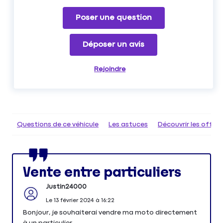
Poser une question
Déposer un avis
Rejoindre
Questions de ce véhicule
Les astuces
Découvrir les offr
Vente entre particuliers
Justin24000
Le
13 février 2024
à
16:22
Bonjour, je souhaiterai vendre ma moto directement
à un particulier.