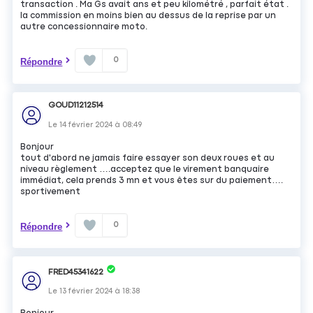
transaction . Ma Gs avait ans et peu kilométré , parfait état .
la commission en moins bien au dessus de la reprise par un
autre concessionnaire moto.
0
Répondre
GOUD11212514
Le
14 février 2024
à
08:49
Bonjour
tout d'abord ne jamais faire essayer son deux roues et au
niveau règlement ….acceptez que le virement banquaire
immédiat, cela prends 3 mn et vous êtes sur du paiement….
sportivement
0
Répondre
FRED45341622
Le
13 février 2024
à
18:38