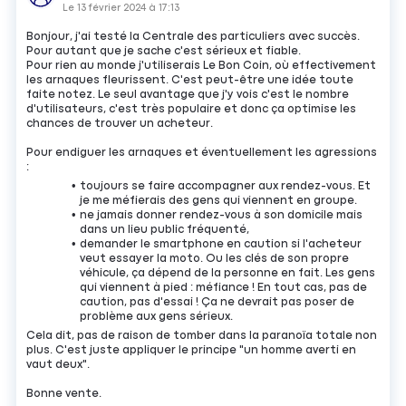
Le
13 février 2024
à
17:13
Bonjour, j'ai testé la Centrale des particuliers avec succès.
Pour autant que je sache c'est sérieux et fiable.
Pour rien au monde j'utiliserais Le Bon Coin, où effectivement
les arnaques fleurissent. C'est peut-être une idée toute
faite notez. Le seul avantage que j'y vois c'est le nombre
d'utilisateurs, c'est très populaire et donc ça optimise les
chances de trouver un acheteur.
Pour endiguer les arnaques et éventuellement les agressions
:
toujours se faire accompagner aux rendez-vous. Et
je me méfierais des gens qui viennent en groupe.
ne jamais donner rendez-vous à son domicile mais
dans un lieu public fréquenté,
demander le smartphone en caution si l'acheteur
veut essayer la moto. Ou les clés de son propre
véhicule, ça dépend de la personne en fait. Les gens
qui viennent à pied : méfiance ! En tout cas, pas de
caution, pas d'essai ! Ça ne devrait pas poser de
problème aux gens sérieux.
Cela dit, pas de raison de tomber dans la paranoïa totale non
plus. C'est juste appliquer le principe "un homme averti en
vaut deux".
Bonne vente.