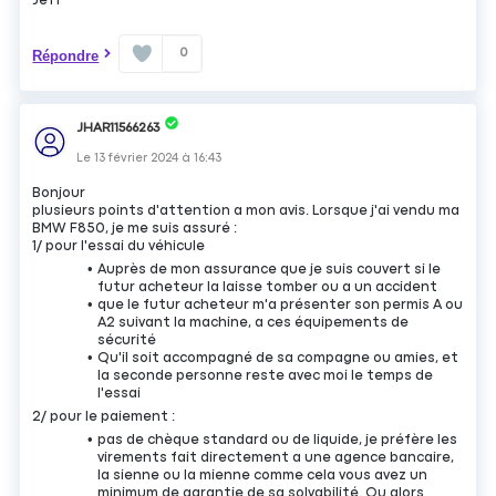
Jeff
0
Répondre
JHAR11566263
Le
13 février 2024
à
16:43
Bonjour
plusieurs points d'attention a mon avis. Lorsque j'ai vendu ma
BMW F850, je me suis assuré :
1/ pour l'essai du véhicule
Auprès de mon assurance que je suis couvert si le
futur acheteur la laisse tomber ou a un accident
que le futur acheteur m'a présenter son permis A ou
A2 suivant la machine, a ces équipements de
sécurité
Qu'il soit accompagné de sa compagne ou amies, et
la seconde personne reste avec moi le temps de
l'essai
2/ pour le paiement :
pas de chèque standard ou de liquide, je préfère les
virements fait directement a une agence bancaire,
la sienne ou la mienne comme cela vous avez un
minimum de garantie de sa solvabilité. Ou alors