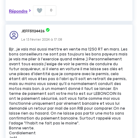
0
Répondre
JEFF51124426
Le
13 février 2024
à
17:08
Bjr...je vais moi aussi mettre en vente ma 1250 RT en mars. Les
bons conseilleurs ne sont pas toujours les bons payeurs mais
je vais me plier à l'exercice quand même ;) Personnellement
avant tous essais j'exige de voir le permis de conduire du
futur acquéreur, si il viens en voiture il me laisse ses clés et
une pièces d'identité que je compare avec le permis, cela
étant dit vous êtes pas à l'abri qu'il soit en retrait de permis,
mais au moins vous savez qu'il a normalement conduit des
motos mais bon..à un moment donné il faut se lancer. En
terme de paiement soit votre moto est sur LEBONCOIN ils
ont le paiement sécurisé, soit vous faite comme moi vous
fonctionné uniquement par virement bancaire et vous lui
demandé un retour par mail de son RIB pour comparer.On ne
laisse rien au hasard. On ne laisse pas partir une moto sans
confirmation du paiement bancaire. Surtout rappelé vous
l'adage "l'habit ne fait pas le moine".
Bonne vente.
Cordialement