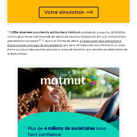
Votre simulation
⁽⁴⁾|
Offre réservée aux clients particuliers Matmut
valable du jusqu’au 31/12/2024
inclus pour toute commande de véhicule neuf ou d’occasion en LLD, incluant les
prestations associés⁽³⁾ ⁽⁵⁾, dans la limite de 450 €,
à l’exclusion des cotisations
d’assurance incluses le cas échéant
, qui sera remboursé sous forme d’un avoir
émis au cours des quatre premiers mois de location, qui viendra en déduction de
la facturation.
Plus de
4 millions de sociétaires
nous
font confiance.