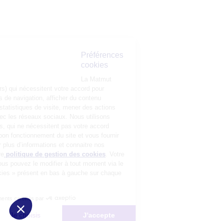
Préférences
cookies
La Matmut
utilise des cookies (traceurs) qui nécessitent votre accord pour
mémoriser vos préférences de navigation, afficher du contenu
personnalisé, réaliser des statistiques de visite, mener des actions
publicitaires et interagir avec les réseaux sociaux. Nous utilisons
également d’autres cookies, qui ne nécessitent pas votre accord
préalable, pour garantir le bon fonctionnement du site et vous fournir
un service de qualité. Pour plus d’informations et connaitre nos
partenaires, consultez notre
politique de gestion des cookies
. Votre
choix n’est pas définitif, vous pouvez le modifier à tout moment via le
bouton « Gestion des cookies » présent en bas à gauche sur chaque
page de notre site.
Consentements certifiés par
Non merci
Je choisis
J'accepte