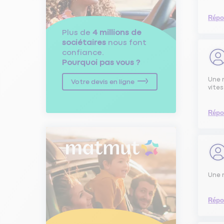
Répo
Plus de
4 millions de
sociétaires
nous font
confiance.
Pourquoi pas vous ?
Une 
Votre devis en ligne
vites
Répo
Une r
Répo