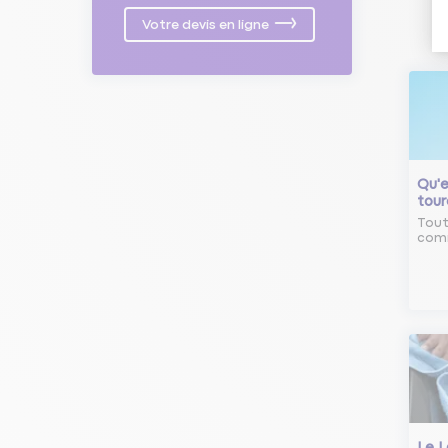
Votre devis en ligne
Qu'e
tour
Tout
comm
Le L