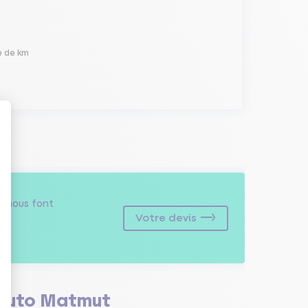
e de km
s
nous font
Votre devis
Auto Matmut