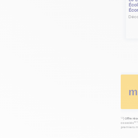
Écol
Éco
Déco
⁽⁴⁾|
Offre ré
associés⁽³⁾ 
premiers mo