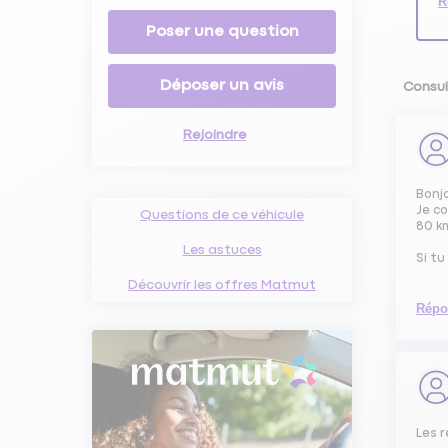
R
Poser une question
Déposer un avis
Consul
Rejoindre
Bonj
Je c
Questions de ce véhicule
80 km
Les astuces
Si tu
Découvrir les offres Matmut
Répo
Les r