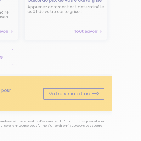
s
Calcul du prix de votre carte grise
Apprenez comment est determiné le
coût de votre carte grise !
noire
uves.
voir
Tout savoir
ls
pour
Votre simulation
ande de véhicule neuf ou d’occasion en LLD, incluant les prestations
 qui sera remboursé sous forme d’un avoir émis au cours des quatre