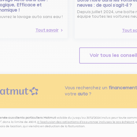
Boîte noire dans les voiture
ogique, Efficace et
neuves : de quoi s’agit-il ?
nomique !
Depuis juillet 2024, une boîte 
équipe toutes les voitures ne
uvrez le lavage auto sans eau !
Tout savoir
Tout sa
Voir tous les consei
Vous recherchez un
financement
votre
auto
?
servée aux clients particuliers Matmut
valable du jusqu’au 31/12/2024 inclus pour toute comm
⁽⁵⁾, dans la limite de 450 €,
à l’exclusion des cotisations d’assurance incluses le cas échéant
,
is de location, qui viendra en déduction de la facturation.