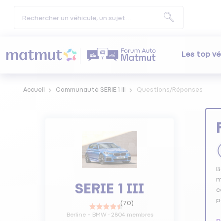
Les top vé
Accueil
Communauté SERIE 1 III
Questions/Réponses
B
m
SERIE 1 III
c
p
(
70
)
Berline
BMW
-
2804
membres