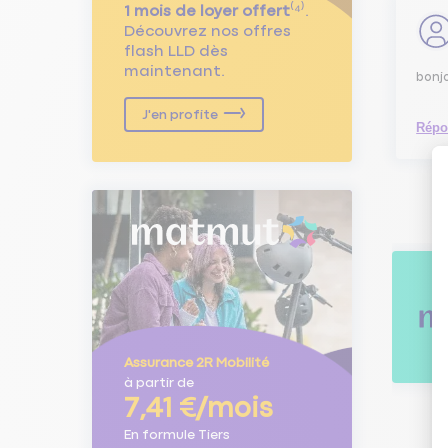
1 mois de loyer offert
⁽⁴⁾.
Découvrez nos offres
flash LLD dès
maintenant.
bonj
J'en profite
Répo
Assurance 2R Mobilité
à partir de
7,41 €/mois
En formule Tiers