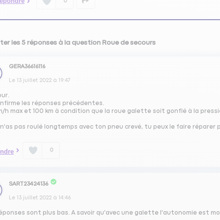
épondre
0
ter les 5 réponses à la question Roue de secours
GERA36616116
Le
13 juillet 2022
à
19:47
our.
onfirme les réponses précédentes.
/h max et 100 km à condition que la roue galette soit gonflé à la press
 n'as pas roulé longtemps avec ton pneu crevé, tu peux le faire réparer 
0
ndre
SART23424136
Le
13 juillet 2022
à
14:46
éponses sont plus bas. A savoir qu'avec une galette l'autonomie est mo