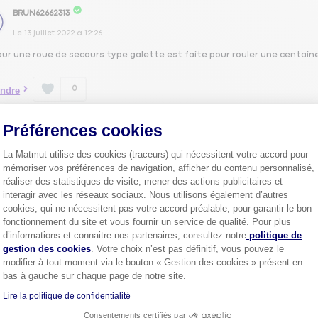
BRUN62662313
Le
13 juillet 2022
à
12:26
our une roue de secours type galette est faite pour rouler une centain
0
ndre
Préférences cookies
1
La Matmut utilise des cookies (traceurs) qui nécessitent votre accord pour
mémoriser vos préférences de navigation, afficher du contenu personnalisé,
réaliser des statistiques de visite, mener des actions publicitaires et
interagir avec les réseaux sociaux. Nous utilisons également d’autres
cookies, qui ne nécessitent pas votre accord préalable, pour garantir le bon
Plus de
4 millions de sociétaire
fonctionnement du site et vous fournir un service de qualité. Pour plus
confiance.
Axeptio consent
d’informations et connaitre nos partenaires, consultez notre
politique de
Pourquoi pas vous ?
gestion des cookies
. Votre choix n’est pas définitif, vous pouvez le
modifier à tout moment via le bouton « Gestion des cookies » présent en
bas à gauche sur chaque page de notre site.
Lire la politique de confidentialité
Découvrez les
conseils
Consentements certifiés par