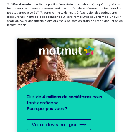
⁽⁴⁾|
Offre réservée aux clients particuliers Matmut
valable du jusqu’au 31/12/2024
inclus pour toute commande de véhicule neuf ou d’occasion en LLD, incluant les
prestations associés⁽³⁾ ⁽⁵⁾, dans la limite de 450 €,
à l’exclusion des cotisations
d’assurance incluses le cas échéant
, qui sera remboursé sous forme d’un avoir
émis au cours des quatre premiers mois de location, qui viendra en déduction de
la facturation.
Plus de
4 millions de sociétaires
nous
font confiance.
Pourquoi pas vous ?
Votre devis en ligne