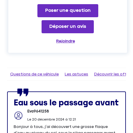
Poser une question
Déposer un avis
Rejoindre
Questions de ce véhicule
Les astuces
Découvrir les offr
Eau sous le passage avant
Eva9641258
Le
20 décembre 2024
à
12:21
Bonjour à tous, j’ai découvert une grosse flaque
d’eau au niveau du sol, sous le siège passager avant.