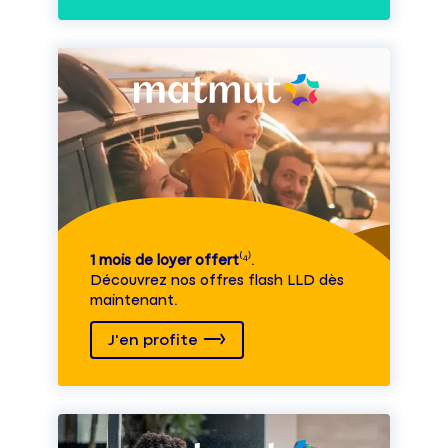
1 mois de loyer offert
⁽⁴⁾.
Découvrez nos offres flash LLD dès
maintenant.
J'en profite