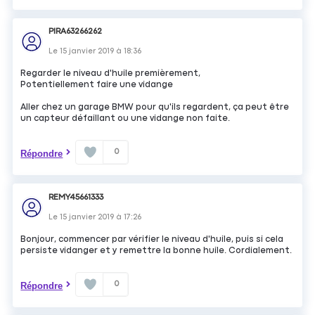
PIRA63266262
Le
15 janvier 2019
à
18:36
Regarder le niveau d'huile premièrement,
Potentiellement faire une vidange
Aller chez un garage BMW pour qu'ils regardent, ça peut être
un capteur défaillant ou une vidange non faite.
0
Répondre
REMY45661333
Le
15 janvier 2019
à
17:26
Bonjour, commencer par vérifier le niveau d'huile, puis si cela
persiste vidanger et y remettre la bonne huile. Cordialement.
0
Répondre