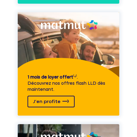
1 mois de loyer offert
⁽⁴⁾.
Découvrez nos offres flash LLD dès
maintenant.
J'en profite