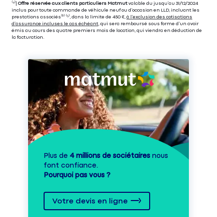
⁽⁴⁾|
Offre réservée aux clients particuliers Matmut
valable du jusqu’au 31/12/2024
inclus pour toute commande de véhicule neuf ou d’occasion en LLD, incluant les
prestations associés⁽³⁾ ⁽⁵⁾, dans la limite de 450 €,
à l’exclusion des cotisations
d’assurance incluses le cas échéant
, qui sera remboursé sous forme d’un avoir
émis au cours des quatre premiers mois de location, qui viendra en déduction de
la facturation.
Plus de
4 millions de sociétaires
nous
font confiance.
Pourquoi pas vous ?
Votre devis en ligne