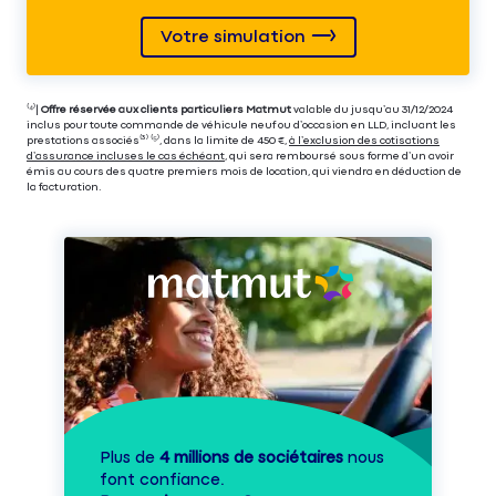
Votre simulation
⁽⁴⁾|
Offre réservée aux clients particuliers Matmut
valable du jusqu’au 31/12/2024
inclus pour toute commande de véhicule neuf ou d’occasion en LLD, incluant les
prestations associés⁽³⁾ ⁽⁵⁾, dans la limite de 450 €,
à l’exclusion des cotisations
d’assurance incluses le cas échéant
, qui sera remboursé sous forme d’un avoir
émis au cours des quatre premiers mois de location, qui viendra en déduction de
la facturation.
Plus de
4 millions de sociétaires
nous
font confiance.