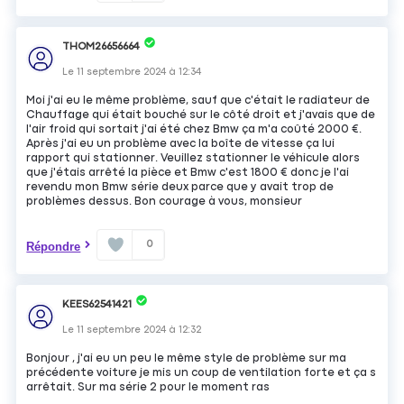
THOM26656664
Le
11 septembre 2024
à
12:34
Moi j'ai eu le même problème, sauf que c'était le radiateur de
Chauffage qui était bouché sur le côté droit et j'avais que de
l'air froid qui sortait j'ai été chez Bmw ça m'a coûté 2000 €.
Après j'ai eu un problème avec la boîte de vitesse ça lui
rapport qui stationner. Veuillez stationner le véhicule alors
que j'étais arrêté la pièce et Bmw c'est 1800 € donc je l'ai
revendu mon Bmw série deux parce que y avait trop de
problèmes dessus. Bon courage à vous, monsieur
0
Répondre
KEES62541421
Le
11 septembre 2024
à
12:32
Bonjour , j'ai eu un peu le même style de problème sur ma
précédente voiture je mis un coup de ventilation forte et ça s
arrêtait. Sur ma série 2 pour le moment ras