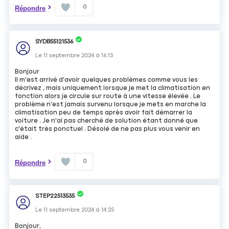
0
Répondre
SYDB55121536
Le
11 septembre 2024
à
16:13
Bonjour
Il m'est arrivé d'avoir quelques problèmes comme vous les
décrivez , mais uniquement lorsque je met la climatisation en
fonction alors je circule sur route à une vitesse élevée . Le
problème n'est jamais survenu lorsque je mets en marche la
climatisation peu de temps après avoir fait démarrer la
voiture . Je n'ai pas cherché de solution étant donné que
c'était très ponctuel . Désolé de ne pas plus vous venir en
aide .
0
Répondre
STEP22513535
Le
11 septembre 2024
à
14:25
Bonjour,