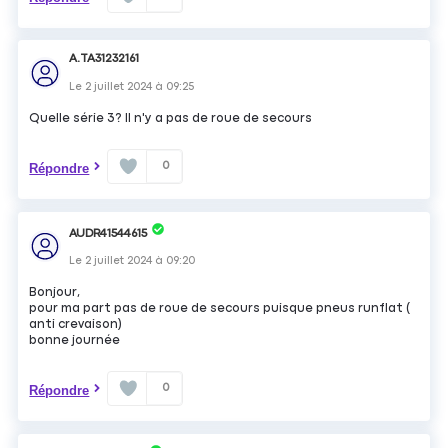
A.TA31232161
Le
2 juillet 2024
à
09:25
Quelle série 3? Il n'y a pas de roue de secours
0
Répondre
AUDR41544615
Le
2 juillet 2024
à
09:20
Bonjour,
pour ma part pas de roue de secours puisque pneus runflat (
anti crevaison)
bonne journée
0
Répondre