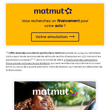
Vous recherchez un
financement
pour
votre
auto
?
Votre simulation
⁽⁴⁾|
Offre réservée aux clients particuliers Matmut
valable du jusqu’au 31/12/2024
inclus pour toute commande de véhicule neuf ou d’occasion en LLD, incluant les
prestations associés⁽³⁾ ⁽⁵⁾, dans la limite de 450 €,
à l’exclusion des cotisations
d’assurance incluses le cas échéant
, qui sera remboursé sous forme d’un avoir
émis au cours des quatre premiers mois de location, qui viendra en déduction de
la facturation.