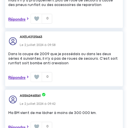
mais il n'y a pratiquement plus de roue de secours a cause
des pneus runflat ou des accessoires de reparation
0
Répondre
AXEL42125663
Le
2 juillet 2024
à
09:58
Dans la coupe de 2009 que je possédais ou dans les deux
séries 4 suivantes, il n'y a pas de roues de secours. C'est soit
runflat soit bombe anti crevaison
0
Répondre
ASSI62465561
Le
2 juillet 2024
à
09:42
Ma BM vient de me lâcher à moins de 300 000 km.
0
Répondre