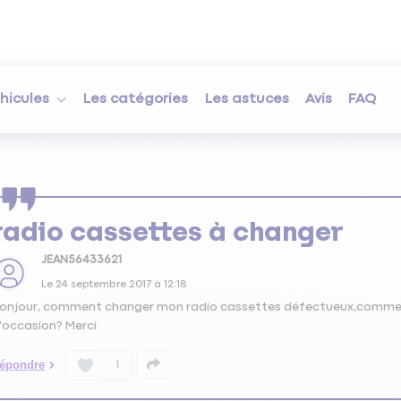
hicules
Les catégories
Les astuces
Avis
FAQ
radio cassettes à changer
JEAN56433621
Le
24 septembre 2017
à
12:18
onjour, comment changer mon radio cassettes défectueux,comment l
'occasion? Merci
épondre
1