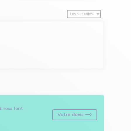
s
nous font
Votre devis