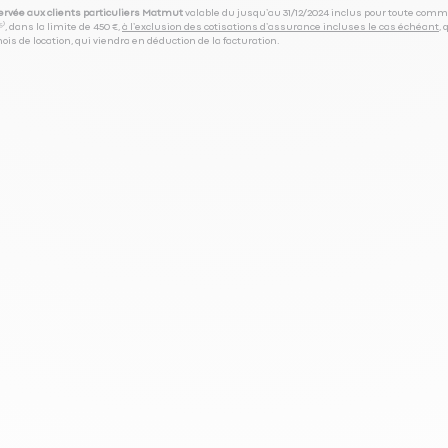
servée aux clients particuliers Matmut
valable du jusqu’au 31/12/2024 inclus pour toute comm
⁽⁵⁾, dans la limite de 450 €,
à l’exclusion des cotisations d’assurance incluses le cas échéant
,
is de location, qui viendra en déduction de la facturation.