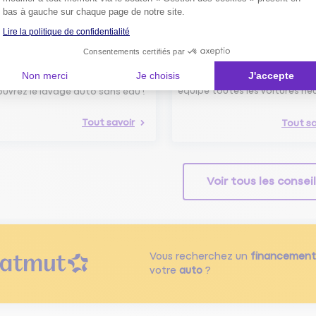
bas à gauche sur chaque page de notre site.
Lire la politique de confidentialité
Consentements certifiés par
avage Auto Sans Eau :
Boîte noire dans les voiture
ogique, Efficace et
neuves : de quoi s’agit-il ?
Non merci
Je choisis
J'accepte
nomique !
Depuis juillet 2024, une boîte 
équipe toutes les voitures ne
uvrez le lavage auto sans eau !
Tout savoir
Tout sa
Voir tous les consei
Vous recherchez un
financement
votre
auto
?