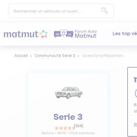
Les top vé
Accueil
Communauté Serie 3
Questions/Réponses
B
d
Serie 3
R
(
104
)
Berline
BMW
-
17216
membres