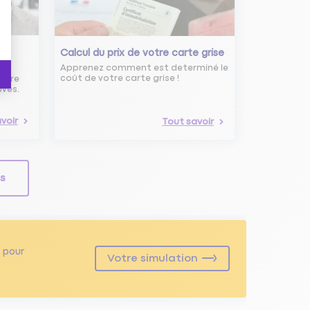
s
Calcul du prix de votre carte grise
Apprenez comment est determiné le
coût de votre carte grise !
noire
uves.
voir
Tout savoir
ls
pour
Votre simulation