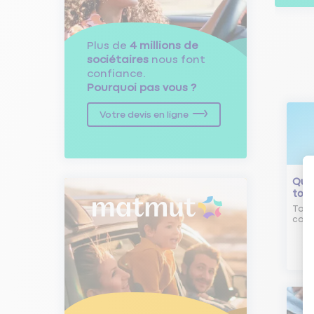
Plus de
4 millions de
sociétaires
nous font
confiance.
Pourquoi pas vous ?
Votre devis en ligne
Qu'e
tour
Tout
comm