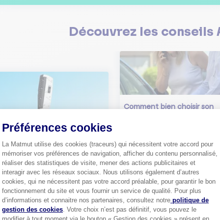
Découvrez les
conseils
Comment bien choisir son
assurance auto ?
Préférences cookies
Conseils pour choisir la meille
st-ce que le nouveau radar
assurance auto selon vos bes
elle ?
La Matmut utilise des cookies (traceurs) qui nécessitent votre accord pour
 savoir sur le radar tourelle et
mémoriser vos préférences de navigation, afficher du contenu personnalisé,
ent éviter les infractions.
Tout sa
réaliser des statistiques de visite, mener des actions publicitaires et
interagir avec les réseaux sociaux. Nous utilisons également d’autres
Tout savoir
cookies, qui ne nécessitent pas votre accord préalable, pour garantir le bon
fonctionnement du site et vous fournir un service de qualité. Pour plus
Axeptio consent
d’informations et connaitre nos partenaires, consultez notre
politique de
gestion des cookies
. Votre choix n’est pas définitif, vous pouvez le
modifier à tout moment via le bouton « Gestion des cookies » présent en