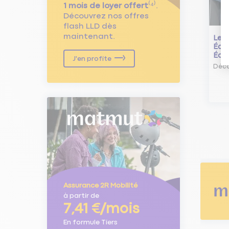
1 mois de loyer offert
⁽⁴⁾.
Découvrez nos offres
flash LLD dès
maintenant.
Le L
Écol
Éco
J'en profite
Déco
Assurance 2R Mobilité
à partir de
7,41 €/mois
En formule Tiers