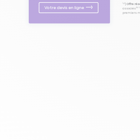
⁽⁴⁾|
Offre ré
Votre devis en ligne
associés⁽³⁾ 
premiers mo