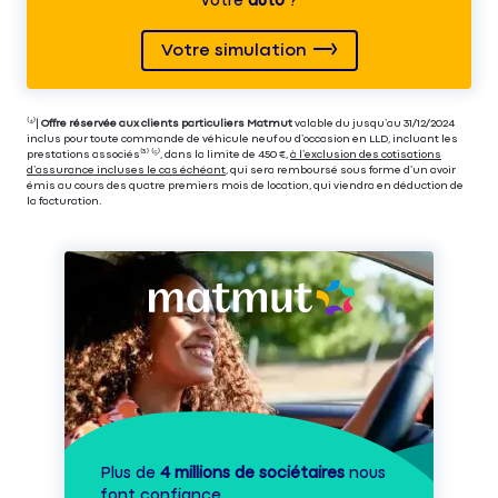
votre
auto
?
Votre simulation
⁽⁴⁾|
Offre réservée aux clients particuliers Matmut
valable du jusqu’au 31/12/2024
inclus pour toute commande de véhicule neuf ou d’occasion en LLD, incluant les
prestations associés⁽³⁾ ⁽⁵⁾, dans la limite de 450 €,
à l’exclusion des cotisations
d’assurance incluses le cas échéant
, qui sera remboursé sous forme d’un avoir
émis au cours des quatre premiers mois de location, qui viendra en déduction de
la facturation.
Plus de
4 millions de sociétaires
nous
font confiance.