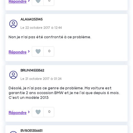
0
Répondre
ALAI64253145
Le
22 octobre 2017
à
12:44
Non je n'ai pas été confronté à ce problème.
0
Répondre
BRUN14533562
Le
21 octobre 2017
à
01:24
Désolé, je n’ai pas ce genre de problème. Ma voiture est
garantie 2 ans occasion BMW et je ne l’ai que depuis 6 mois.
C’est un modèle 2013
0
Répondre
BV8051356651