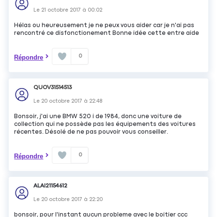
Le
21 octobre 2017
à
00:02
Hélas ou heureusement je ne peux vous aider car je n'ai pas
rencontré ce disfonctionement Bonne idée cette entre aide
0
Répondre
QUOV31514513
Le
20 octobre 2017
à
22:48
Bonsoir, j'ai une BMW 520 i de 1984, donc une voiture de
collection qui ne possède pas les équipements des voitures
récentes. Désolé de ne pas pouvoir vous conseiller.
0
Répondre
ALAI21154612
Le
20 octobre 2017
à
22:20
bonsoir, pour l'instant aucun probleme avec le boitier ccc