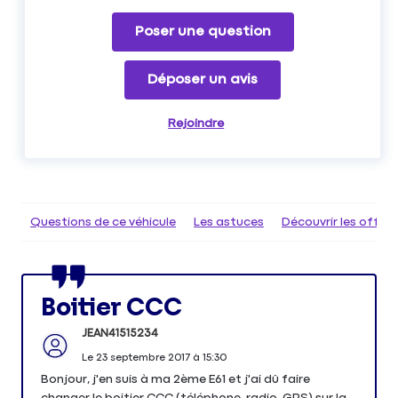
Poser une question
Déposer un avis
Rejoindre
Questions de ce véhicule
Les astuces
Découvrir les offr
Boitier CCC
JEAN41515234
Le
23 septembre 2017
à
15:30
Bonjour, j'en suis à ma 2ème E61 et j'ai dû faire
changer le boitier CCC (téléphone, radio, GPS) sur la