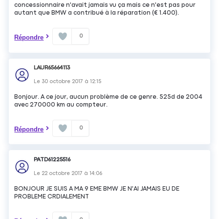
concessionnaire n'avait jamais vu ça mais ce n'est pas pour
autant que BMW a contribué à la réparation (€ 1.400).
0
Répondre
LAUR65664113
Le
30 octobre 2017
à
12:15
Bonjour. A ce jour, aucun problème de ce genre. 525d de 2004
avec 270000 km au compteur.
0
Répondre
PATD61225516
Le
22 octobre 2017
à
14:06
BONJOUR JE SUIS A MA 9 EME BMW JE N'AI JAMAIS EU DE
PROBLEME CRDIALEMENT