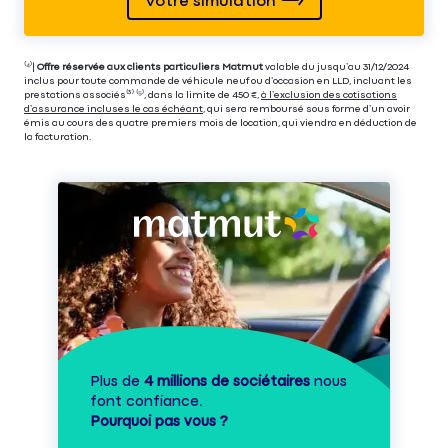
Votre simulation
⁽⁴⁾|
Offre réservée aux clients particuliers Matmut
valable du jusqu’au 31/12/2024
inclus pour toute commande de véhicule neuf ou d’occasion en LLD, incluant les
prestations associés⁽³⁾ ⁽⁵⁾, dans la limite de 450 €,
à l’exclusion des cotisations
d’assurance incluses le cas échéant
, qui sera remboursé sous forme d’un avoir
émis au cours des quatre premiers mois de location, qui viendra en déduction de
la facturation.
Plus de
4 millions de sociétaires
nous
font confiance.
Pourquoi pas vous ?