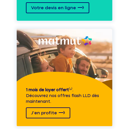
Votre devis en ligne
1 mois de loyer offert
⁽⁴⁾.
Découvrez nos offres flash LLD dès
maintenant.
J'en profite