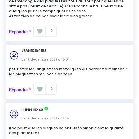
de limer angle des plaquettes tout au tour pour quelles ne
siffle pas ( bruit de ferraille). Cependant le bruit peux duré
quelques jours le temps quelles se face.
Attention de ne pas avoir les mains grasse.
0
Répondre
JEAN32364565
Le
19 décembre 2023
à
16:04
peut etre les languettes metaliques qui servent à maintenir
les plaquettes mal positionnees
0
Répondre
H.IN14115462
Le
19 décembre 2023
à
14:16
il se peut que les disques soient usés sinon c'est la qualité
des plaquettes