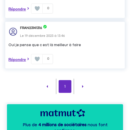
0
Répondre
FRAN23141316
Le
19 décembre 2023
à
13:46
Oui je pense que c est là meilleur à faire
0
Répondre
1
Plus de
4 millions de sociétaires
nous font