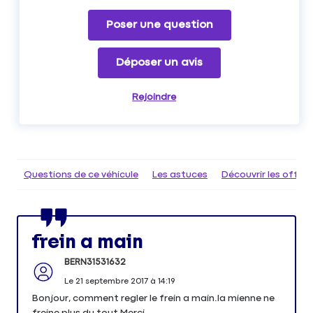
Poser une question
Déposer un avis
Rejoindre
Questions de ce véhicule
Les astuces
Découvrir les offr
frein a main
BERN31531632
Le
21 septembre 2017
à
14:19
Bonjour, comment regler le frein a main.la mienne ne
freine plus du tout Merci