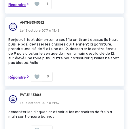
1
Répondre
ANTH63545352
Le
15 octobre 2017
à
15:48
Bonjour, il faut démonter le soufflé en tirant dessus (le haut
puis le bas) dévisser les 3 visses qui tiennent la garniture.
prendre une clé de 9 et une de 12, desserrer le contre écrou
de 9 puis ajuster le serrage du frein à main avec la clé de 12,
sur élevé une roue puis l'autre pour s'assurer qu'elles ne sont
pas bloqué. Voila
0
Répondre
PAT.54453666
Le
13 octobre 2017
à
21:59
demonter les disques ar et voir si les machoires de frein a
main sont encore bonnes