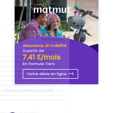
Préférences
cookies
Assurance 2R Mobilité
à partir de
La Matmut
7,41 €/mois
utilise des cookies (traceurs) qui nécessitent votre accord pour
mémoriser vos préférences de navigation, afficher du contenu
En formule Tiers
personnalisé, réaliser des statistiques de visite, mener des actions
publicitaires et interagir avec les réseaux sociaux. Nous utilisons
Votre devis en ligne
également d’autres cookies, qui ne nécessitent pas votre accord
préalable, pour garantir le bon fonctionnement du site et vous fournir
un service de qualité. Pour plus d’informations et connaitre nos
partenaires, consultez notre
politique de gestion des cookies
. Votre
choix n’est pas définitif, vous pouvez le modifier à tout moment via le
bouton « Gestion des cookies » présent en bas à gauche sur chaque
page de notre site.
Consentements certifiés par