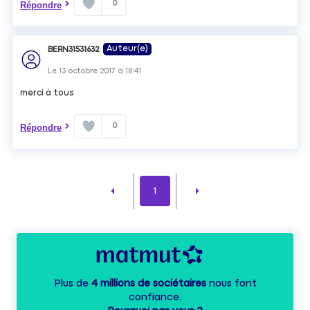
0
Répondre
Auteur(e)
BERN31531632
Le
13 octobre 2017
à
18:41
merci à tous
0
Répondre
1
Plus de
4 millions de sociétaires
nous font
confiance.