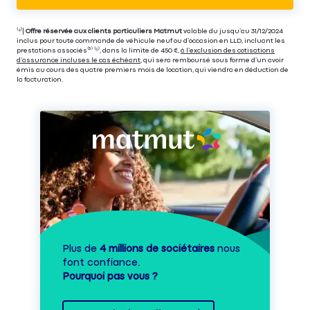
⁽⁴⁾|
Offre réservée aux clients particuliers Matmut
valable du jusqu’au 31/12/2024
inclus pour toute commande de véhicule neuf ou d’occasion en LLD, incluant les
prestations associés⁽³⁾ ⁽⁵⁾, dans la limite de 450 €,
à l’exclusion des cotisations
d’assurance incluses le cas échéant
, qui sera remboursé sous forme d’un avoir
émis au cours des quatre premiers mois de location, qui viendra en déduction de
la facturation.
Plus de
4 millions de sociétaires
nous
font confiance.
Pourquoi pas vous ?