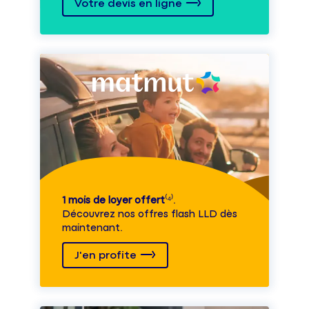
Votre devis en ligne
1 mois de loyer offert
⁽⁴⁾.
Découvrez nos offres flash LLD dès
maintenant.
J'en profite