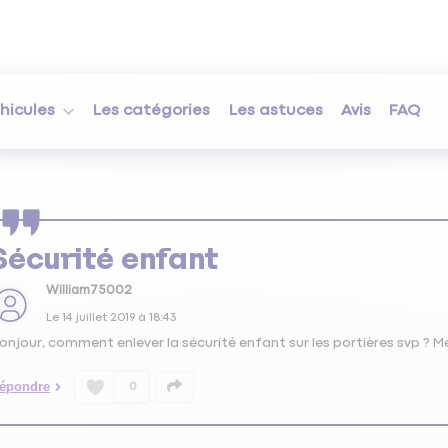
hicules
Les catégories
Les astuces
Avis
FAQ
Sécurité enfant
William75002
Le
14 juillet 2019
à
18:43
onjour, comment enlever la sécurité enfant sur les portières svp ? Me
épondre
0