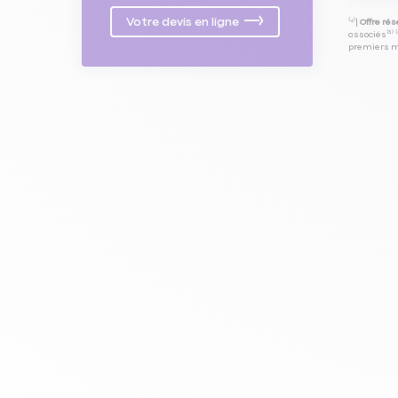
Votre devis en ligne
⁽⁴⁾|
Offre ré
associés⁽³⁾ 
premiers mo