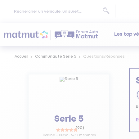
Les top vé
Accueil
Communauté Serie 5
Questions/Réponses
B
Serie 5
R
(
90
)
Berline
BMW
-
6767
membres