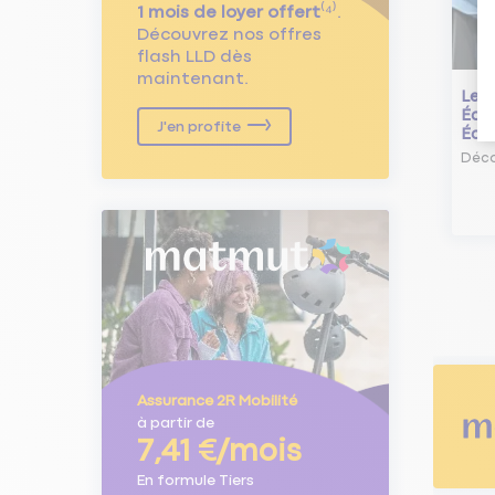
1 mois de loyer offert
⁽⁴⁾.
Découvrez nos offres
flash LLD dès
maintenant.
Le L
Écol
J'en profite
Éco
Déco
Assurance 2R Mobilité
à partir de
7,41 €/mois
En formule Tiers