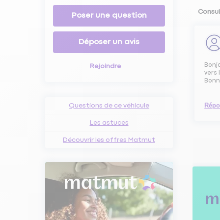
Consul
Poser une question
Déposer un avis
Bonjo
Rejoindre
vers 
Bonn
Répo
Questions de ce véhicule
Les astuces
Découvrir les offres Matmut