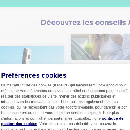
Découvrez les
conseils
Comment bien choisir son
assurance auto ?
Préférences cookies
Conseils pour choisir la meille
st-ce que le nouveau radar
assurance auto selon vos bes
elle ?
La Matmut utilise des cookies (traceurs) qui nécessitent votre accord pour
 savoir sur le radar tourelle et
mémoriser vos préférences de navigation, afficher du contenu personnalisé,
ent éviter les infractions.
Tout sa
réaliser des statistiques de visite, mener des actions publicitaires et
interagir avec les réseaux sociaux. Nous utilisons également d’autres
cookies, qui ne nécessitent pas votre accord préalable, pour garantir le bon
Tout savoir
fonctionnement du site et vous fournir un service de qualité. Pour plus
Axeptio consent
d’informations et connaitre nos partenaires, consultez notre
politique de
gestion des cookies
. Votre choix n’est pas définitif, vous pouvez le
modifier à tout moment via le bouton « Gestion des cookies » présent en