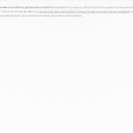
servée aux clients particuliers Matmut
valable du jusqu’au 31/12/2024 inclus pour toute comm
⁽⁵⁾, dans la limite de 450 €,
à l’exclusion des cotisations d’assurance incluses le cas échéant
,
is de location, qui viendra en déduction de la facturation.