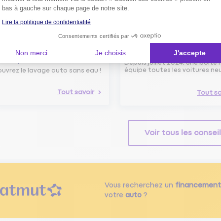
bas à gauche sur chaque page de notre site.
Lire la politique de confidentialité
Consentements certifiés par
avage Auto Sans Eau :
Boîte noire dans les voiture
ogique, Efficace et
neuves : de quoi s’agit-il ?
Non merci
Je choisis
J'accepte
nomique !
Depuis juillet 2024, une boîte 
équipe toutes les voitures ne
uvrez le lavage auto sans eau !
Tout savoir
Tout sa
Voir tous les consei
Vous recherchez un
financement
votre
auto
?