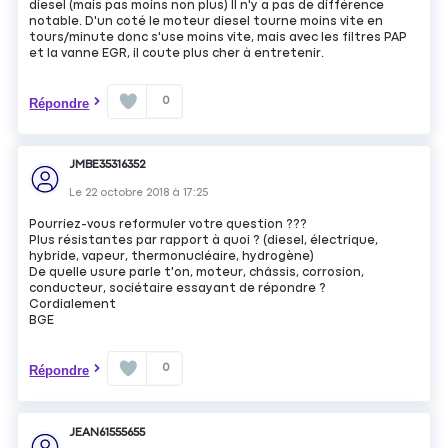
diesel (mais pas moins non plus) Il n'y a pas de différence
notable. D'un coté le moteur diesel tourne moins vite en
tours/minute donc s'use moins vite, mais avec les filtres PAP
et la vanne EGR, il coute plus cher à entretenir.
0
Répondre
JMBE35316352
Le
22 octobre 2018
à
17:25
Pourriez-vous reformuler votre question ???
Plus résistantes par rapport à quoi ? (diesel, électrique,
hybride, vapeur, thermonucléaire, hydrogène)
De quelle usure parle t'on, moteur, châssis, corrosion,
conducteur, sociétaire essayant de répondre ?
Cordialement
BGE
0
Répondre
JEAN61555655