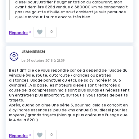
diesel pour justifier l' augmentation du carburant. mon
avant dernière 525d vendue à 380000 km ne consommait
pas une goutte d'huile et sauf accident je suis persuadé
que le moteur tourne encore très bien.
0
Répondre
JEAN41515234
Le
24 octobre 2018
à
21:39
Il est difficile de vous répondre car cela dépend de l'usage du
véhicule (ville, route, autoroute / grandes ou petites
distances, usage ponctuel ou etc), de sa cylindrée (4 ou 6
cylindres). A la base, les moteurs diesels sont renforcés à
cause de la compression mais sont plus lourds et nécessitent
un entretien plus important, surtout si vous faites de petits
trajets.
Après, quand on aime une série 5, pour moi cela se conçoit en
6 cylindres essence (si peu de kms annuels) ou diesel pour les
moyens / grands trajets (bien que plus onéreux à l'usage que
le 4 de la 520 !).
0
Répondre