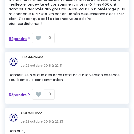
meilleure longévité et consomment moins (6litres/100km)
donc plus adaptés aux gros rouleurs. Pour un kilométrage plus
raisonnable 10/15000km par an un véhicule essence c'est très
bien. J'espar que cette réponse vous éclaira .
bien cordialement
0
Répondre
JLM.44526413
Le
22 octobre 2018
à
22:31
Bonsoir, Je n'ai que des bons retours sur la version essence,
seul bémol, la consommation....
0
Répondre
CODY31111563
Le
22 octobre 2018
à
22:23
Bonjour ,