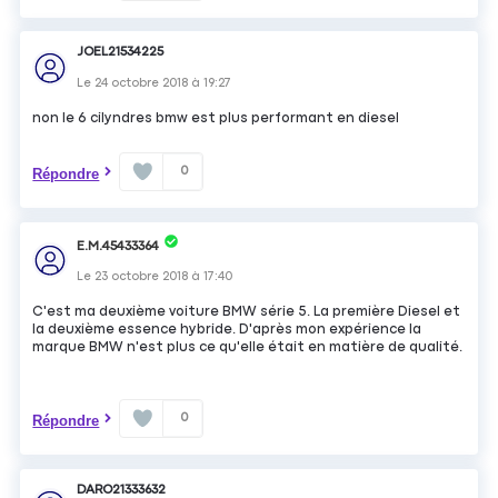
JOEL21534225
Le
24 octobre 2018
à
19:27
non le 6 cilyndres bmw est plus performant en diesel
0
Répondre
E.M.45433364
Le
23 octobre 2018
à
17:40
C'est ma deuxième voiture BMW série 5. La première Diesel et
la deuxième essence hybride. D'après mon expérience la
marque BMW n'est plus ce qu'elle était en matière de qualité.
0
Répondre
DARO21333632