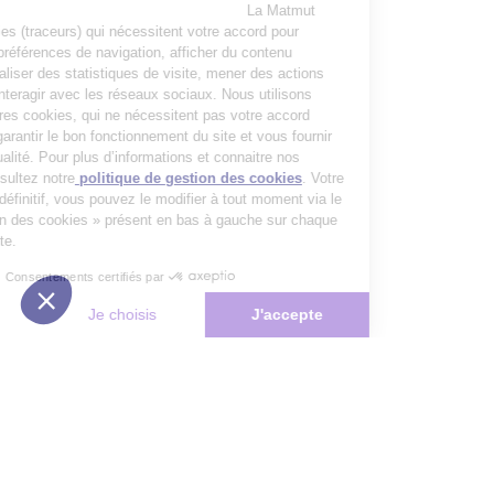
La Matmut
utilise des cookies (traceurs) qui nécessitent votre accord pour
mémoriser vos préférences de navigation, afficher du contenu
personnalisé, réaliser des statistiques de visite, mener des actions
publicitaires et interagir avec les réseaux sociaux. Nous utilisons
également d’autres cookies, qui ne nécessitent pas votre accord
préalable, pour garantir le bon fonctionnement du site et vous fournir
un service de qualité. Pour plus d’informations et connaitre nos
partenaires, consultez notre
politique de gestion des cookies
. Votre
choix n’est pas définitif, vous pouvez le modifier à tout moment via le
bouton « Gestion des cookies » présent en bas à gauche sur chaque
page de notre site.
Consentements certifiés par
Non merci
Je choisis
J'accepte
Plateforme de Gestion du Consentement : Personnalisez vos Options
Axeptio consent
Notre plateforme vous permet d'adapter et de gérer vos paramètres de 