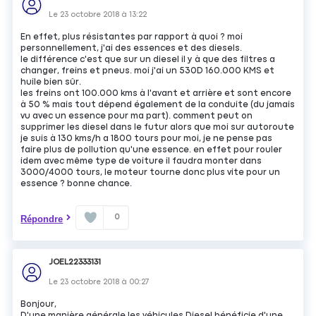
Le
23 octobre 2018
à
13:22
En effet, plus résistantes par rapport à quoi ? moi
personnellement, j'ai des essences et des diesels.
le différence c'est que sur un diesel il y à que des filtres a
changer, freins et pneus. moi j'ai un 530D 160.000 KMS et
huile bien sûr.
les freins ont 100.000 kms à l'avant et arrière et sont encore
à 50 % mais tout dépend également de la conduite (du jamais
vu avec un essence pour ma part). comment peut on
supprimer les diesel dans le futur alors que moi sur autoroute
je suis à 130 kms/h a 1800 tours pour moi, je ne pense pas
faire plus de pollution qu'une essence. en effet pour rouler
idem avec même type de voiture il faudra monter dans
3000/4000 tours, le moteur tourne donc plus vite pour un
essence ? bonne chance.
0
Répondre
JOEL22333131
Le
23 octobre 2018
à
00:27
Bonjour,
D'une manière générale les véhicules Diesel bénéficie d'une