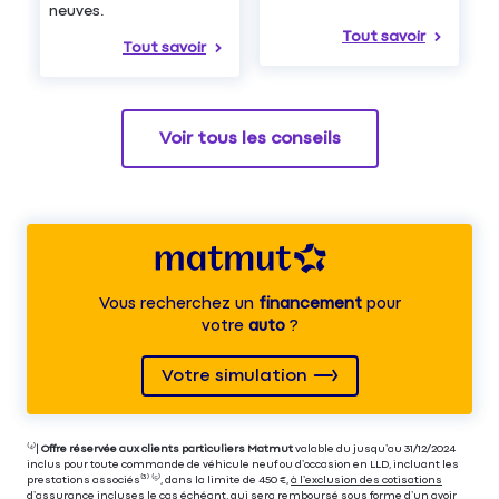
neuves.
Tout savoir
Tout savoir
Voir tous les conseils
Vous recherchez un
financement
pour
votre
auto
?
Votre simulation
⁽⁴⁾|
Offre réservée aux clients particuliers Matmut
valable du jusqu’au 31/12/2024
inclus pour toute commande de véhicule neuf ou d’occasion en LLD, incluant les
prestations associés⁽³⁾ ⁽⁵⁾, dans la limite de 450 €,
à l’exclusion des cotisations
d’assurance incluses le cas échéant
, qui sera remboursé sous forme d’un avoir