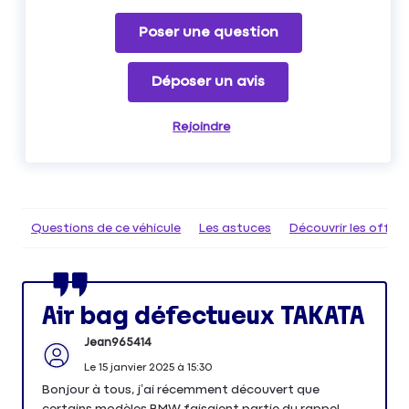
Poser une question
Déposer un avis
Rejoindre
Questions de ce véhicule
Les astuces
Découvrir les offr
Air bag défectueux TAKATA
Jean965414
Le
15 janvier 2025
à
15:30
Bonjour à tous, j’ai récemment découvert que
certains modèles BMW faisaient partie du rappel