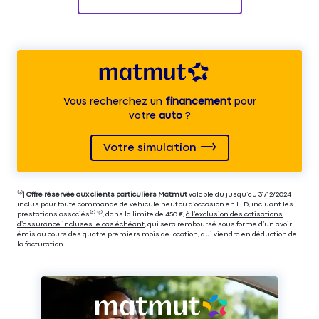
Vous recherchez un
financement
pour
votre
auto
?
Votre simulation
⁽⁴⁾|
Offre réservée aux clients particuliers Matmut
valable du jusqu’au 31/12/2024
inclus pour toute commande de véhicule neuf ou d’occasion en LLD, incluant les
prestations associés⁽³⁾ ⁽⁵⁾, dans la limite de 450 €,
à l’exclusion des cotisations
d’assurance incluses le cas échéant
, qui sera remboursé sous forme d’un avoir
émis au cours des quatre premiers mois de location, qui viendra en déduction de
la facturation.