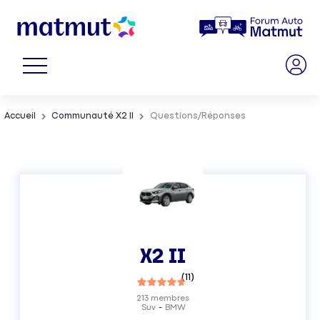
Accueil
Communauté X2 II
Questions/Réponses
X2 II
(
11
)
213
membres
Suv
BMW