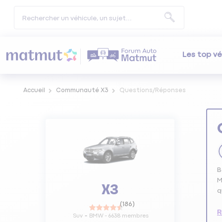
Les top vé
Accueil
Communauté X3
Questions/Réponses
B
M
X3
q
(
186
)
R
Suv
BMW
-
6638
membres