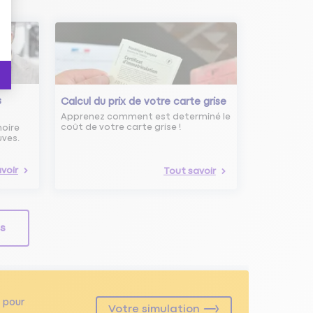
s
Calcul du prix de votre carte grise
Apprenez comment est determiné le
coût de votre carte grise !
noire
uves.
voir
Tout savoir
ls
pour
Votre simulation