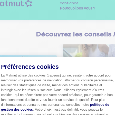
confiance.
Pourquoi pas vous ?
Découvrez les
conseils
Préférences cookies
Comment bien choisir son
La Matmut utilise des cookies (traceurs) qui nécessitent votre accord pour
assurance auto ?
mémoriser vos préférences de navigation, afficher du contenu personnalisé,
Conseils pour choisir la meille
st-ce que le nouveau radar
réaliser des statistiques de visite, mener des actions publicitaires et
assurance auto selon vos bes
elle ?
interagir avec les réseaux sociaux. Nous utilisons également d’autres
 savoir sur le radar tourelle et
cookies, qui ne nécessitent pas votre accord préalable, pour garantir le bon
ent éviter les infractions.
Tout sa
fonctionnement du site et vous fournir un service de qualité. Pour plus
Axeptio consent
d’informations et connaitre nos partenaires, consultez notre
politique de
gestion des cookies
. Votre choix n’est pas définitif, vous pouvez le
Tout savoir
modifier à tout moment via le bouton « Gestion des cookies » présent en