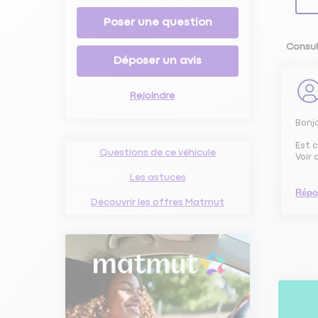
Poser une question
Consul
Déposer un avis
Rejoindre
Bonj
Est 
Questions de ce véhicule
Voir 
Les astuces
Répo
Découvrir les offres Matmut