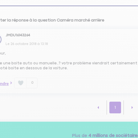
ter la réponse à la question Caméra marché arrière
JMDU16143264
Le
26 octobre 2018
à
13:18
our,
ce une boite auto ou manuelle..? votre problème viendrait certainement 
coté boite en dessous de la voiture.
0
ndre
1
Plus de
4 millions de sociétaire