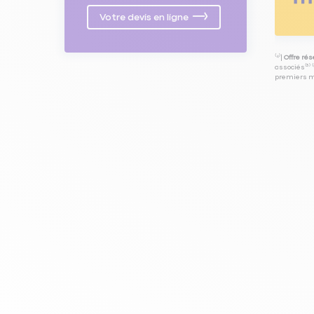
Votre devis en ligne
⁽⁴⁾|
Offre ré
associés⁽³⁾ 
premiers mo