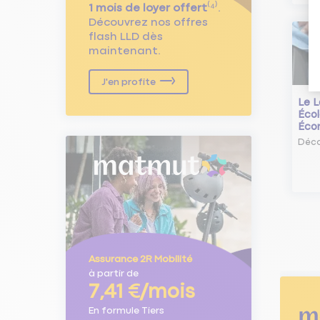
1 mois de loyer offert
⁽⁴⁾.
Découvrez nos offres
flash LLD dès
maintenant.
J'en profite
Le L
Écol
Éco
Déco
Assurance 2R Mobilité
à partir de
7,41 €/mois
En formule Tiers