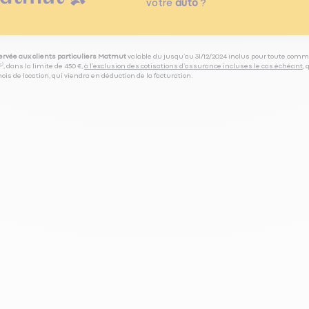
votre
auto
?
servée aux clients particuliers Matmut
valable du jusqu’au 31/12/2024 inclus pour toute comm
⁽⁵⁾, dans la limite de 450 €,
à l’exclusion des cotisations d’assurance incluses le cas échéant
,
is de location, qui viendra en déduction de la facturation.