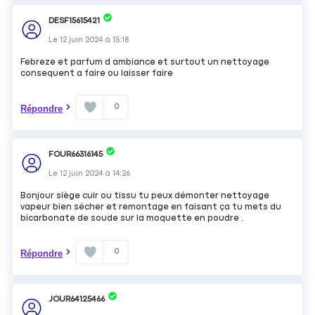
DESF15615421
Le
12 juin 2024
à
15:18
Febreze et parfum d ambiance et surtout un nettoyage
consequent a faire ou laisser faire
0
Répondre
FOUR66316145
Le
12 juin 2024
à
14:26
Bonjour siège cuir ou tissu tu peux démonter nettoyage
vapeur bien sécher et remontage en faisant ça tu mets du
bicarbonate de soude sur la moquette en poudre .
0
Répondre
JOUR64125466