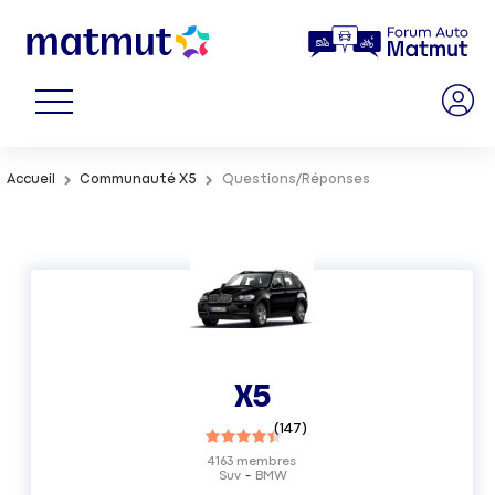
Accueil
Communauté X5
Questions/Réponses
X5
(
147
)
4163
membres
Suv
BMW