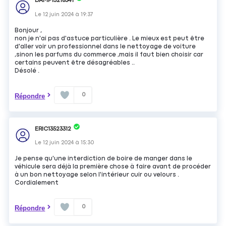
DAMP15216341
Le
12 juin 2024
à
19:37
Bonjour ,
non je n'ai pas d'astuce particulière . Le mieux est peut être
d'aller voir un professionnel dans le nettoyage de voiture
,sinon les parfums du commerce ,mais il faut bien choisir car
certains peuvent être désagréables ..
Désolé .
0
Répondre
ERIC13523312
Le
12 juin 2024
à
15:30
Je pense qu'une interdiction de boire de manger dans le
véhicule sera déjà la première chose à faire avant de procéder
à un bon nettoyage selon l'intérieur cuir ou velours .
Cordialement
0
Répondre