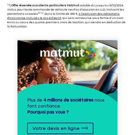
⁽⁴⁾|
Offre réservée aux clients particuliers Matmut
valable du jusqu’au 31/12/2024
inclus pour toute commande de véhicule neuf ou d’occasion en LLD, incluant les
prestations associés⁽³⁾ ⁽⁵⁾, dans la limite de 450 €,
à l’exclusion des cotisations
d’assurance incluses le cas échéant
, qui sera remboursé sous forme d’un avoir
émis au cours des quatre premiers mois de location, qui viendra en déduction de
la facturation.
Plus de
4 millions de sociétaires
nous
font confiance.
Pourquoi pas vous ?
Votre devis en ligne