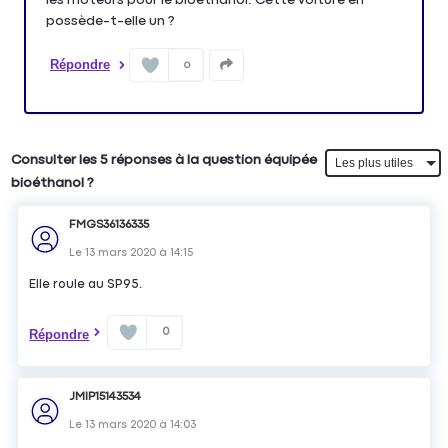
possède-t-elle un ?
Répondre
0
Consulter les 5 réponses à la question équipée
bioéthanol ?
FMGS36136335
Le
13 mars 2020
à
14:15
Elle roule au SP95.
0
Répondre
JMIP15143534
Le
13 mars 2020
à
14:03