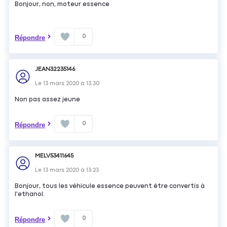
Bonjour, non, moteur essence
0
Répondre
JEAN32235146
Le
13 mars 2020
à
13:30
Non pas assez jeune
0
Répondre
MELV53411645
Le
13 mars 2020
à
13:23
Bonjour, tous les véhicule essence peuvent être convertis à
l'ethanol.
0
Répondre