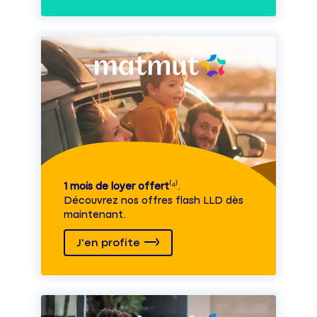
1 mois de loyer offert
⁽⁴⁾.
Découvrez nos offres flash LLD dès
maintenant.
J'en profite