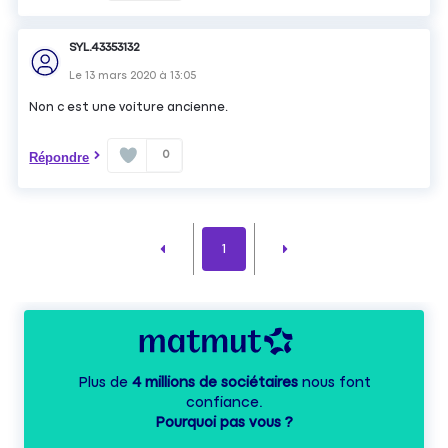
SYL.43353132
Le
13 mars 2020
à
13:05
Non c est une voiture ancienne.
0
Répondre
1
Plus de
4 millions de sociétaires
nous font
confiance.
Pourquoi pas vous ?