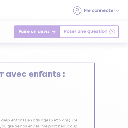
Faire un devis
 avec enfants :
 deux enfants en bas âge (3 et 5 ans). Ce
t, au gré de nos envies, me plaît beaucoup.