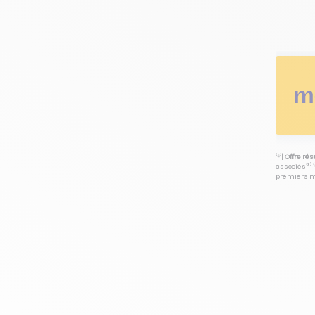
⁽⁴⁾|
Offre ré
associés⁽³⁾ 
premiers mo