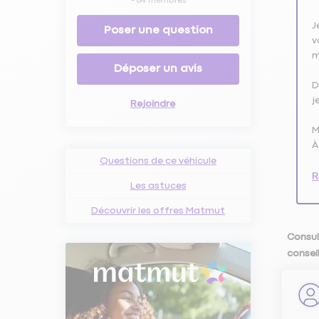
-
84
membres
J
Poser une question
v
m
Déposer un avis
D
j
Rejoindre
M
À
Questions de ce véhicule
R
Les astuces
Découvrir les offres Matmut
Consul
conseil