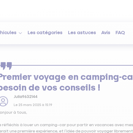
hicules
Les catégories
Les astuces
Avis
FAQ
Premier voyage en camping-car
besoin de vos conseils !
Julia9632144
Le
25 mars 2025
à
15:19
onjour à tous,
e réfléchis à louer un camping-car pour partir en vacances avec mes
erait une première expérience, et l’idée de pouvoir voyager libremen