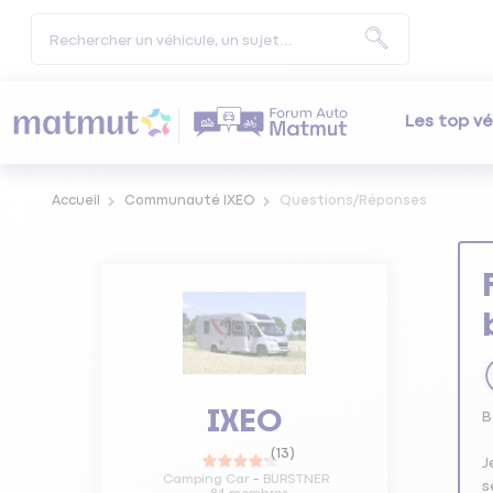
Les top vé
Accueil
Communauté IXEO
Questions/Réponses
IXEO
B
(
13
)
J
Camping Car
BURSTNER
s