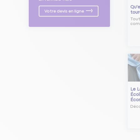
Qu'e
Votre devis en ligne
tour
Tout
comm
Le L
Écol
Éco
Déco