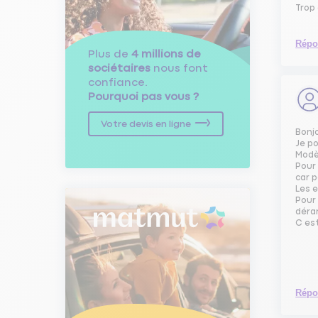
Trop
Répo
Plus de
4 millions de
sociétaires
nous font
confiance.
Pourquoi pas vous ?
Votre devis en ligne
Bonj
Je p
Modè
Pour 
car 
Les 
Pour 
déra
C est
Répo