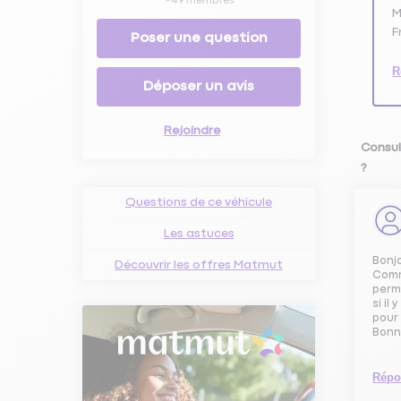
-
49
membres
M
F
Poser une question
R
Déposer un avis
Rejoindre
Consul
?
Questions de ce véhicule
Les astuces
Bonj
Découvrir les offres Matmut
Comme
perme
si il
pour 
Bonn
Répo