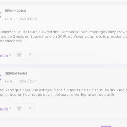
BRIG44221611
Le
11 juin 2021
à
13:06
 sommes utilisateurs du CapLand Camperev : Van aménagé Camperev, su
trip de 2 mois en Scandinavie en 2019, et n'avons pas revu la pression d
es vacances !
0
ndre
SERG66546163
Le
11 juin 2021
à
12:47
souvent que pour une voiture ,c'est sûr mais une fois tout les deux mois 
ème récurent au niveau des injecteurs ,,à vérifier avant de partir .
0
ndre