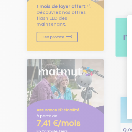
1 mois de loyer offert
⁽⁴⁾.
Découvrez nos offres
flash LLD dès
maintenant.
J'en profite
Assurance 2R Mobilité
à partir de
7,41 €/mois
Qu'e
En formule Tiers