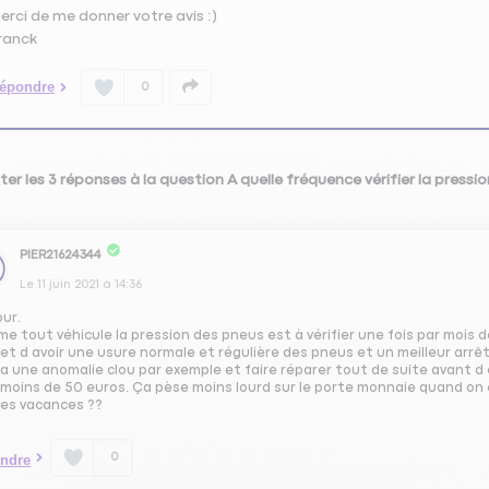
erci de me donner votre avis :)
ranck
épondre
0
ter les 3 réponses à la question A quelle fréquence vérifier la pres
PIER21624344
Le
11 juin 2021
à
14:36
our.
 tout véhicule la pression des pneus est à vérifier une fois par mois de
t d avoir une usure normale et régulière des pneus et un meilleur arrê
 y a une anomalie clou par exemple et faire réparer tout de suite avant 
moins de 50 euros. Ça pèse moins lourd sur le porte monnaie quand on e
es vacances ??
0
ndre