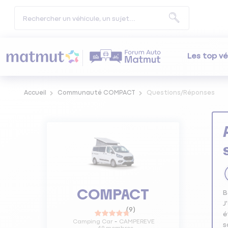
Les top vé
Accueil
Communauté COMPACT
Questions/Réponses
COMPACT
B
J
(
9
)
é
Camping Car
CAMPEREVE
s