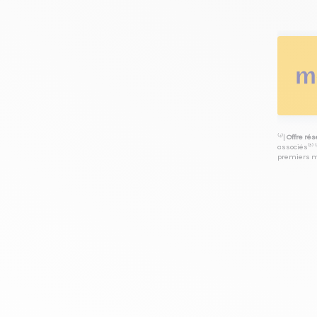
⁽⁴⁾|
Offre ré
associés⁽³⁾ 
premiers mo