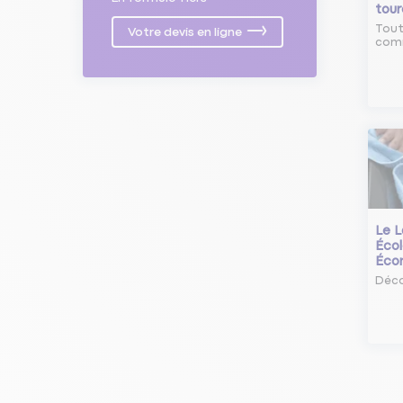
tour
Tout
Votre devis en ligne
comm
Le L
Écol
Éco
Déco