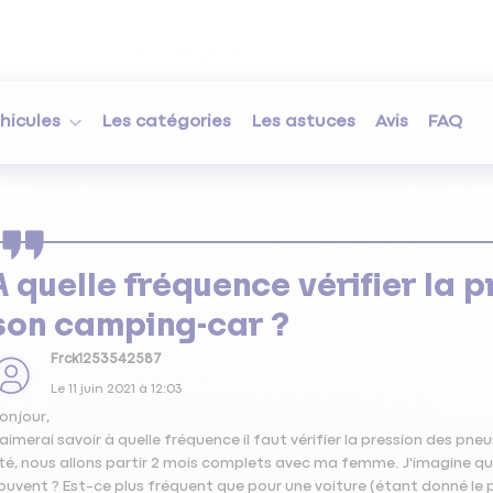
hicules
Les catégories
Les astuces
Avis
FAQ
A quelle fréquence vérifier la 
son camping-car ?
Frck1253542587
Le
11 juin 2021
à
12:03
onjour,
'aimerai savoir à quelle fréquence il faut vérifier la pression des pne
té, nous allons partir 2 mois complets avec ma femme. J'imagine que 
ouvent ? Est-ce plus fréquent que pour une voiture (étant donné le