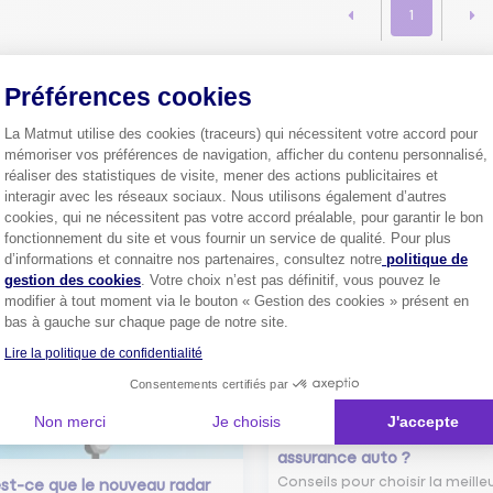
1
Préférences cookies
Plus de
4 millions de sociétaire
La Matmut utilise des cookies (traceurs) qui nécessitent votre accord pour
confiance.
mémoriser vos préférences de navigation, afficher du contenu personnalisé,
Pourquoi pas vous ?
réaliser des statistiques de visite, mener des actions publicitaires et
interagir avec les réseaux sociaux. Nous utilisons également d’autres
cookies, qui ne nécessitent pas votre accord préalable, pour garantir le bon
fonctionnement du site et vous fournir un service de qualité. Pour plus
Axeptio consent
d’informations et connaitre nos partenaires, consultez notre
politique de
Découvrez les
conseils
gestion des cookies
. Votre choix n’est pas définitif, vous pouvez le
modifier à tout moment via le bouton « Gestion des cookies » présent en
bas à gauche sur chaque page de notre site.
Lire la politique de confidentialité
Consentements certifiés par
Non merci
Je choisis
J'accepte
Comment bien choisir son
assurance auto ?
Conseils pour choisir la meille
st-ce que le nouveau radar