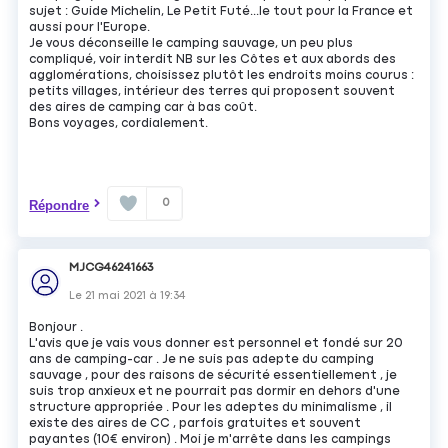
sujet : Guide Michelin, Le Petit Futé...le tout pour la France et
aussi pour l'Europe.
Je vous déconseille le camping sauvage, un peu plus
compliqué, voir interdit NB sur les Côtes et aux abords des
agglomérations, choisissez plutôt les endroits moins courus :
petits villages, intérieur des terres qui proposent souvent
des aires de camping car à bas coût.
Bons voyages, cordialement.
0
Répondre
MJCG46241663
Le
21 mai 2021
à
19:34
Bonjour .
L'avis que je vais vous donner est personnel et fondé sur 20
ans de camping-car . Je ne suis pas adepte du camping
sauvage , pour des raisons de sécurité essentiellement , je
suis trop anxieux et ne pourrait pas dormir en dehors d'une
structure appropriée . Pour les adeptes du minimalisme , il
existe des aires de CC , parfois gratuites et souvent
payantes (10€ environ) . Moi je m'arrête dans les campings