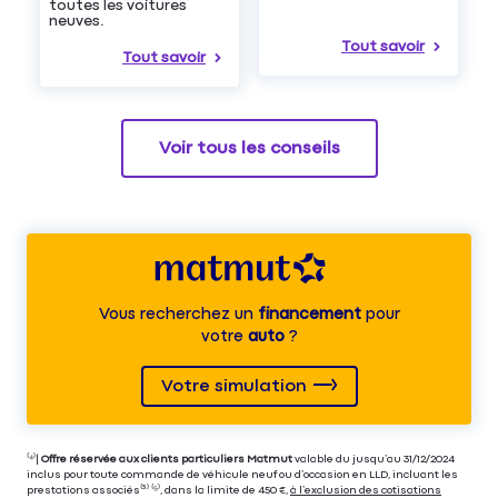
toutes les voitures
neuves.
Tout savoir
Tout savoir
Voir tous les conseils
Vous recherchez un
financement
pour
votre
auto
?
Votre simulation
⁽⁴⁾|
Offre réservée aux clients particuliers Matmut
valable du jusqu’au 31/12/2024
inclus pour toute commande de véhicule neuf ou d’occasion en LLD, incluant les
prestations associés⁽³⁾ ⁽⁵⁾, dans la limite de 450 €,
à l’exclusion des cotisations