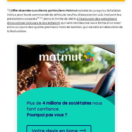
⁽⁴⁾|
Offre réservée aux clients particuliers Matmut
valable du jusqu’au 31/12/2024
inclus pour toute commande de véhicule neuf ou d’occasion en LLD, incluant les
prestations associés⁽³⁾ ⁽⁵⁾, dans la limite de 450 €,
à l’exclusion des cotisations
d’assurance incluses le cas échéant
, qui sera remboursé sous forme d’un avoir
émis au cours des quatre premiers mois de location, qui viendra en déduction de
la facturation.
Plus de
4 millions de sociétaires
nous
font confiance.
Pourquoi pas vous ?
Votre devis en ligne