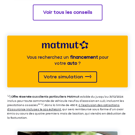
Voir tous les conseils
Vous recherchez un
financement
pour
votre
auto
?
Votre simulation
⁽⁴⁾|
Offre réservée aux clients particuliers Matmut
valable du jusqu’au 31/12/2024
inclus pour toute commande de véhicule neuf ou d’occasion en LLD, incluant les
prestations associés⁽³⁾ ⁽⁵⁾, dans la limite de 450 €,
à l’exclusion des cotisations
d’assurance incluses le cas échéant
, qui sera remboursé sous forme d’un avoir
émis au cours des quatre premiers mois de location, qui viendra en déduction de
la facturation.