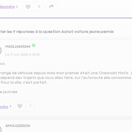
épondre
0
ter les 9 réponses à la question Achat voiture jeune permis
MADL26643244
Le
17 juin 2024
à
18:45
our,
changé de véhicule depuis mais mon premier était une Chevrolet Matiz. Je
dépend des trajets que vous allez faire, sur l'autoroute elle consomme u
 Pour la ville, c'est parfait.
e journée
1
ndre
AMOU23251214