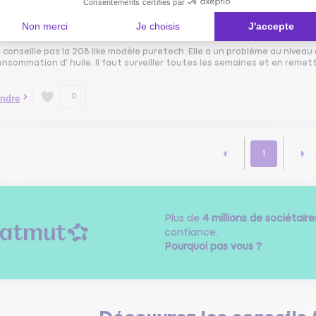
Consentements certifiés par
Le
17 juin 2024
à
19:11
Non merci
Je choisis
J'accepte
our,
e conseille pas la 208 like modèle puretech. Elle a un problème au nive
nsommation d' huile. Il faut surveiller toutes les semaines et en remet
0
ndre
1
Plus de
4 millions de sociétaire
confiance.
Pourquoi pas vous ?