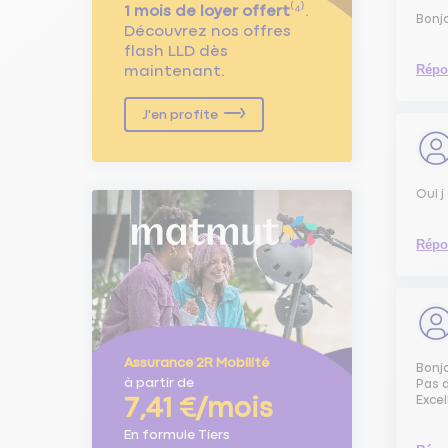
1 mois de loyer offert
⁽⁴⁾.
Bonjo
Découvrez nos offres
flash LLD dès
Répo
maintenant.
J'en profite
Oui j
Répo
Assurance 2R Mobilité
Bonjo
à partir de
Pas d
Excel
7,41 €/mois
En formule Tiers