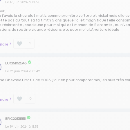
Le
17 juin 2024
à
18:33
ur ,
 j'avais la chevrolet matiz comme première voiture et nickel mais elle av
tte pas du tout sa fait mtn 5 ans que je l'ai et magnifique ! elle consomm
e résistante , spacieuse pour moi qui est maman de 2 enfants , au nive
tiens de routine vidange révisons etc pour moi c LA voiture idéale
1
ndre
LUCI51152343
Le
26 juin 2024
à
01:42
une Chevrolet Matiz de 2008, j'ai rien pour comparer mis j'en suis très 
0
ndre
ERIC22131153
Le
19 juin 2024
à
11:58