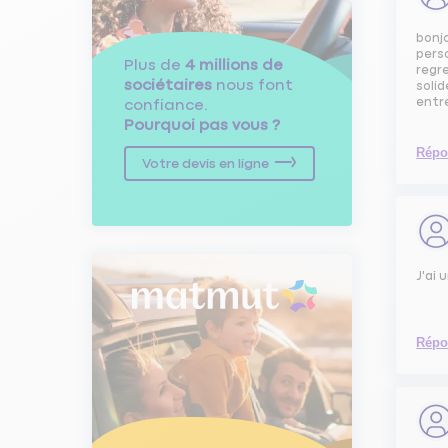
bonjo
perso
Plus de
4 millions de
regre
sociétaires
nous font
solid
entre
confiance.
Pourquoi pas vous ?
Répo
Votre devis en ligne
J'ai 
Répo