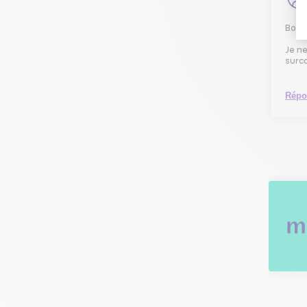
Bonj
Je n
surco
Répo