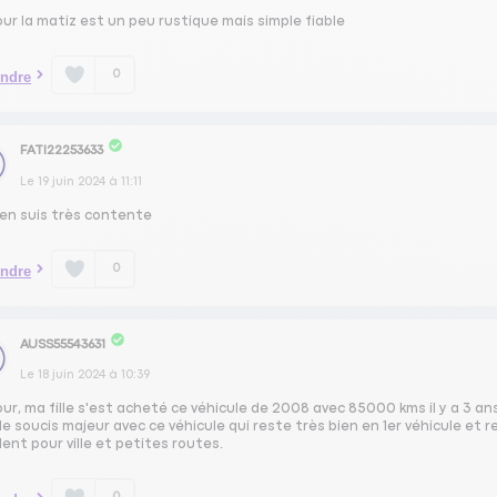
ur la matiz est un peu rustique mais simple fiable
0
ndre
FATI22253633
Le
19 juin 2024
à
11:11
 en suis très contente
0
ndre
AUSS55543631
Le
18 juin 2024
à
10:39
ur, ma fille s'est acheté ce véhicule de 2008 avec 85000 kms il y a 3 an
e soucis majeur avec ce véhicule qui reste très bien en 1er véhicule et r
lent pour ville et petites routes.
0