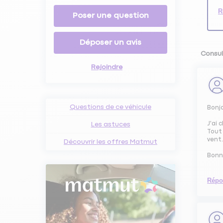
R
Poser une question
Déposer un avis
Consul
Rejoindre
Questions de ce véhicule
Bonj
J'ai 
Les astuces
Tout 
vent.
Découvrir les offres Matmut
Bonn
Répo