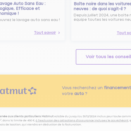
avage Auto Sans Eau :
Boîte noire dans les voiture
ogique, Efficace et
neuves : de quoi s’agit-il ?
nomique !
Depuis juillet 2024, une boîte 
équipe toutes les voitures ne
uvrez le lavage auto sans eau !
Tout savoir
Tout sa
Voir tous les consei
Vous recherchez un
financement
votre
auto
?
servée aux clients particuliers Matmut
valable du jusqu’au 31/12/2024 inclus pour toute comm
⁽⁵⁾, dans la limite de 450 €,
à l’exclusion des cotisations d’assurance incluses le cas échéant
,
is de location, qui viendra en déduction de la facturation.