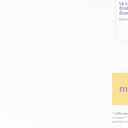
Le L
Écol
Éco
Déco
⁽⁴⁾|
Offre ré
associés⁽³⁾ 
premiers mo