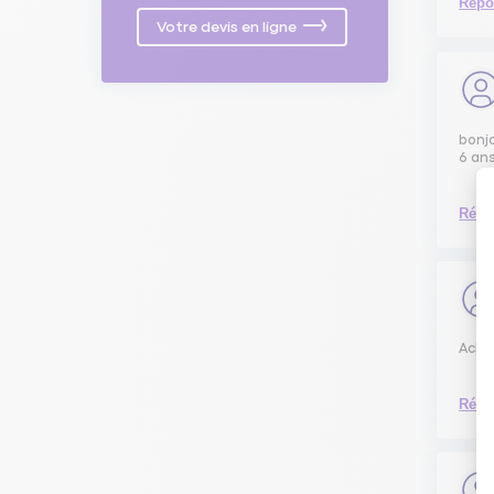
Répo
Votre devis en ligne
bonjo
6 ans
Répo
Achat
Répo