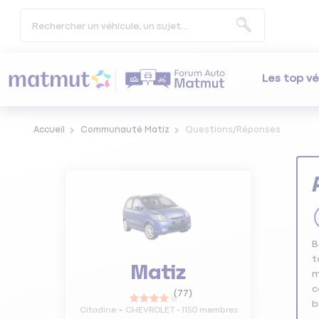
Les top vé
Accueil
Communauté Matiz
Questions/Réponses
B
t
Matiz
m
c
(
77
)
Citadine
CHEVROLET
-
1150
membres