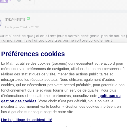
ndre
SYLV44313116
Le
17 juin 2024
à
23:29
ur moi cest ce que j ai en etant jeune permis cest genial pas de soucis 
 j ai mon permis je l ai toujours tres bonne voiture cordialement
Préférences cookies
0
ndre
La Matmut utilise des cookies (traceurs) qui nécessitent votre accord pour
mémoriser vos préférences de navigation, afficher du contenu personnalisé,
LOCA32142543
réaliser des statistiques de visite, mener des actions publicitaires et
interagir avec les réseaux sociaux. Nous utilisons également d’autres
Le
17 juin 2024
à
19:35
cookies, qui ne nécessitent pas votre accord préalable, pour garantir le bon
 à éviter. La voiture est rare et les pièces sont chères et peu durables
fonctionnement du site et vous fournir un service de qualité. Pour plus
Axeptio consent
d’informations et connaitre nos partenaires, consultez notre
politique de
gestion des cookies
. Votre choix n’est pas définitif, vous pouvez le
0
ndre
modifier à tout moment via le bouton « Gestion des cookies » présent en
bas à gauche sur chaque page de notre site.
Lire la politique de confidentialité
VIRG62665353