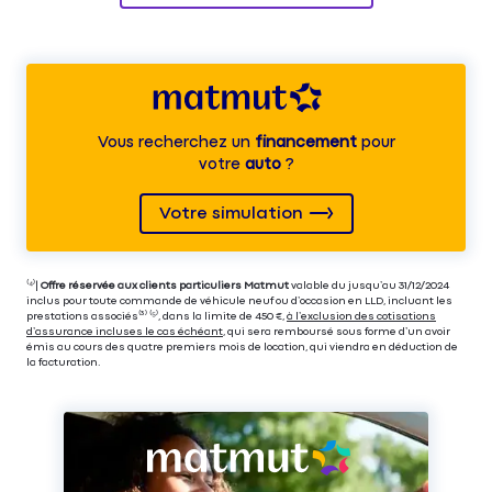
Vous recherchez un
financement
pour
votre
auto
?
Votre simulation
⁽⁴⁾|
Offre réservée aux clients particuliers Matmut
valable du jusqu’au 31/12/2024
inclus pour toute commande de véhicule neuf ou d’occasion en LLD, incluant les
prestations associés⁽³⁾ ⁽⁵⁾, dans la limite de 450 €,
à l’exclusion des cotisations
d’assurance incluses le cas échéant
, qui sera remboursé sous forme d’un avoir
émis au cours des quatre premiers mois de location, qui viendra en déduction de
la facturation.