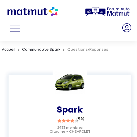
Accueil
Communauté Spark
Questions/Réponses
Spark
(
96
)
2433
membres
Citadine
CHEVROLET