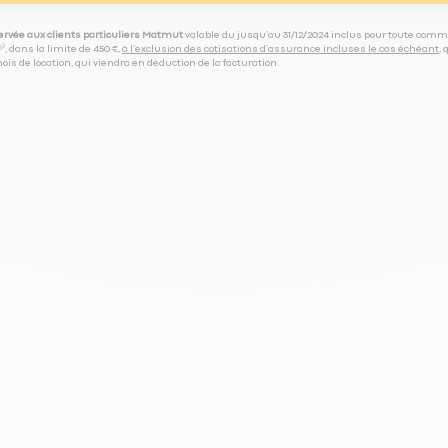
servée aux clients particuliers Matmut
valable du jusqu’au 31/12/2024 inclus pour toute comm
⁽⁵⁾, dans la limite de 450 €,
à l’exclusion des cotisations d’assurance incluses le cas échéant
,
is de location, qui viendra en déduction de la facturation.