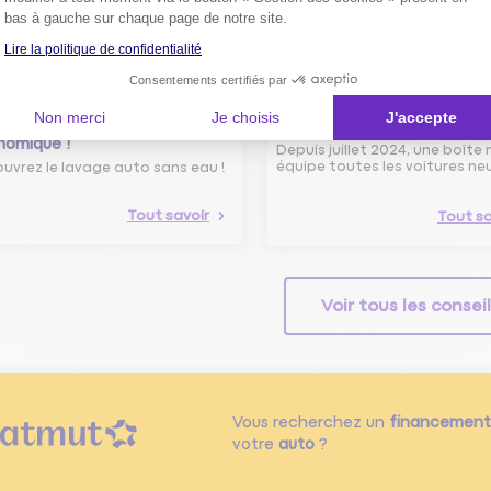
bas à gauche sur chaque page de notre site.
Lire la politique de confidentialité
Consentements certifiés par
avage Auto Sans Eau :
Boîte noire dans les voiture
Non merci
Je choisis
J'accepte
ogique, Efficace et
neuves : de quoi s’agit-il ?
nomique !
Depuis juillet 2024, une boîte 
équipe toutes les voitures ne
uvrez le lavage auto sans eau !
Tout savoir
Tout sa
Voir tous les consei
Vous recherchez un
financement
votre
auto
?