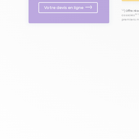
Votre devis en ligne
⁽⁴⁾|
Offre ré
associés⁽³⁾ 
premiers mo