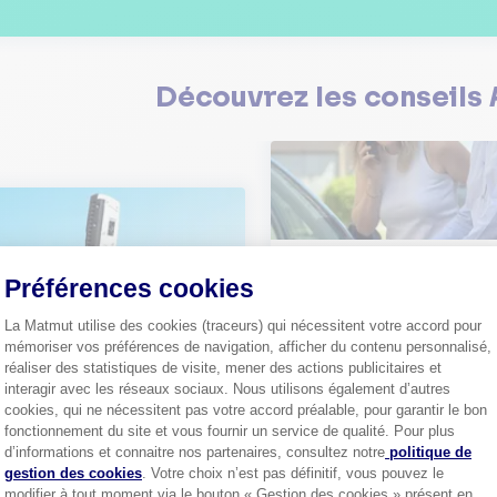
Découvrez les
conseils
Comment bien choisir son
Préférences cookies
assurance auto ?
Conseils pour choisir la meille
st-ce que le nouveau radar
La Matmut utilise des cookies (traceurs) qui nécessitent votre accord pour
assurance auto selon vos bes
elle ?
mémoriser vos préférences de navigation, afficher du contenu personnalisé,
 savoir sur le radar tourelle et
réaliser des statistiques de visite, mener des actions publicitaires et
ent éviter les infractions.
Tout sa
interagir avec les réseaux sociaux. Nous utilisons également d’autres
cookies, qui ne nécessitent pas votre accord préalable, pour garantir le bon
Tout savoir
fonctionnement du site et vous fournir un service de qualité. Pour plus
Axeptio consent
d’informations et connaitre nos partenaires, consultez notre
politique de
gestion des cookies
. Votre choix n’est pas définitif, vous pouvez le
modifier à tout moment via le bouton « Gestion des cookies » présent en