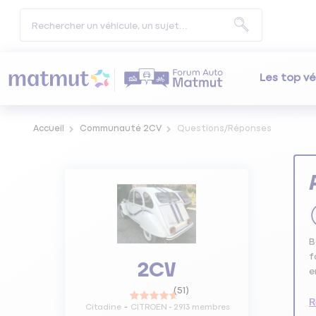
Les top vé
Accueil
Communauté 2CV
Questions/Réponses
B
f
2CV
e
(
51
)
R
Citadine
CITROEN
-
2913
membres