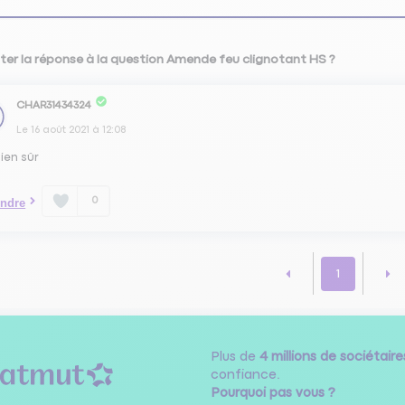
ter la réponse à la question Amende feu clignotant HS ?
CHAR31434324
Le
16 août 2021
à
12:08
ien sûr
0
ndre
1
Plus de
4 millions de sociétaire
confiance.
Pourquoi pas vous ?