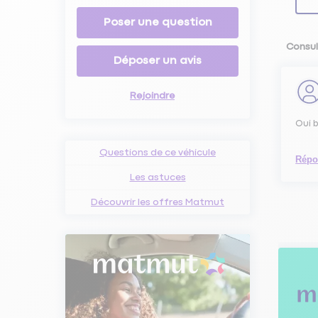
Poser une question
Consul
Déposer un avis
Rejoindre
Oui b
Questions de ce véhicule
Répo
Les astuces
Découvrir les offres Matmut