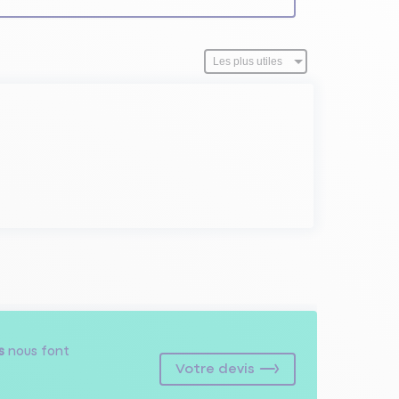
s
nous font
Votre devis