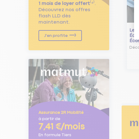
1 mois de loyer offert
⁽⁴⁾.
Découvrez nos offres
flash LLD dès
maintenant.
Le L
Écol
J'en profite
Éco
Déco
Assurance 2R Mobilité
à partir de
7,41 €/mois
En formule Tiers