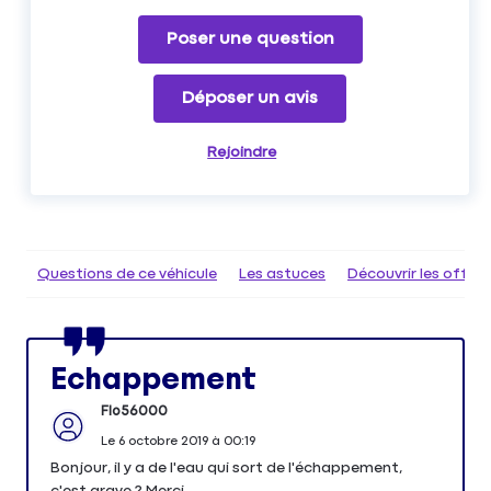
Poser une question
Déposer un avis
Rejoindre
Questions de ce véhicule
Les astuces
Découvrir les offr
Echappement
Flo56000
Le
6 octobre 2019
à
00:19
Bonjour, il y a de l'eau qui sort de l'échappement,
c'est grave ? Merci.