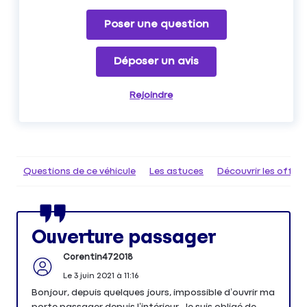
Poser une question
Déposer un avis
Rejoindre
Questions de ce véhicule
Les astuces
Découvrir les offr
Ouverture passager
Corentin472018
Le
3 juin 2021
à
11:16
Bonjour, depuis quelques jours, impossible d’ouvrir ma
porte passager depuis l’intérieur. Je suis obligé de