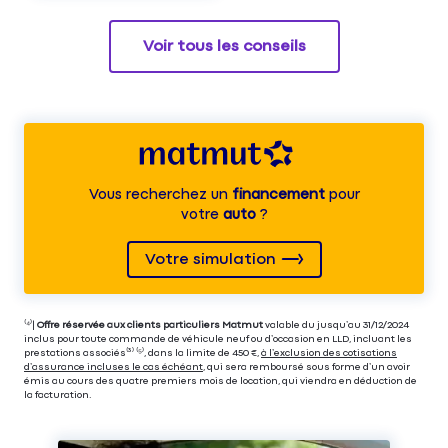
Voir tous les conseils
Vous recherchez un
financement
pour
votre
auto
?
Votre simulation
⁽⁴⁾|
Offre réservée aux clients particuliers Matmut
valable du jusqu’au 31/12/2024
inclus pour toute commande de véhicule neuf ou d’occasion en LLD, incluant les
prestations associés⁽³⁾ ⁽⁵⁾, dans la limite de 450 €,
à l’exclusion des cotisations
d’assurance incluses le cas échéant
, qui sera remboursé sous forme d’un avoir
émis au cours des quatre premiers mois de location, qui viendra en déduction de
la facturation.