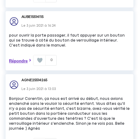
AUBE15514115
Le
3 juin 2021
à
16:24
pour ouvrir la porte passager, il faut appuyer sur un bouton
qui se trouve à côté du bouton de verrouillage intérieur.
C'est indiqué dans le manuel.
0
Répondre
AGNE25514265
Le
3 juin 2021
à
13:03
Bonjour Corentin, ça nous est arrivé au début, nous avions
enclenché sans le vouloir la sécurité enfant. Vous dites qu'il
n'y a pas de sécurité enfant, c'est bizarre, avez-vous vérifié le
petit bouton dans la portière conducteur sous les
commandes d'ouverture des fenêtres ? C'est là que le
verrouillage intérieur s'enclenche. Sinon je ne vois pas. Belle
journée :) Agnès