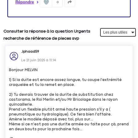
Répondre
0
Consulter la réponse à la question Urgents
recherche de référence de pieces svp
Jphaad59
Le
21 juin 2025
à
11:14
Bonjour MELVIN
1) Si la duite est encore assez longue, tu coupe l'extrémité
craquelée et tu la remet en place.
2) Tu devrais trouver de la durite de substitution chez
castorama, le Roi Merlin et/ou Mr Bricolage dans le rayon
quincaillerie.
Prend un flexible plutôt armé haute pression s'il y a (
pneumatique ou hydrologique). Ce fera bien l'affaire.
Amène le modèle déposé avec toi, plus sur...
Même si ce n'est pas une durite armée ou faite pour çà, prend
en deux bouts pour la prochaine fois...