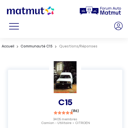
Accueil
Communauté C15
Questions/Réponses
C15
(
86
)
3405
membres
Camion - Utilitaire
CITROEN