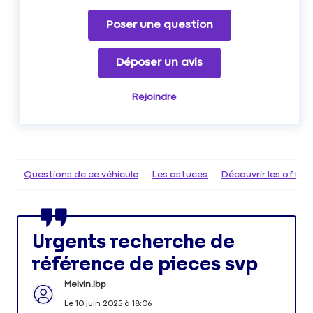
Poser une question
Déposer un avis
Rejoindre
Questions de ce véhicule
Les astuces
Découvrir les offr
Urgents recherche de
référence de pieces svp
Melvin.lbp
Le
10 juin 2025
à
18:06