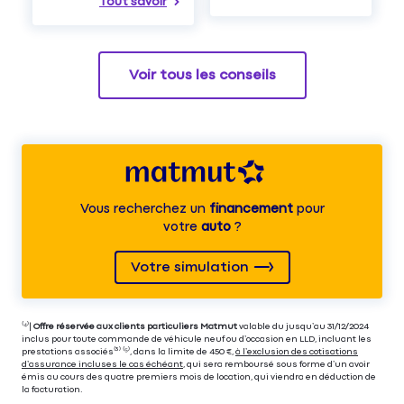
Tout savoir
Voir tous les conseils
Vous recherchez un
financement
pour
votre
auto
?
Votre simulation
⁽⁴⁾|
Offre réservée aux clients particuliers Matmut
valable du jusqu’au 31/12/2024
inclus pour toute commande de véhicule neuf ou d’occasion en LLD, incluant les
prestations associés⁽³⁾ ⁽⁵⁾, dans la limite de 450 €,
à l’exclusion des cotisations
d’assurance incluses le cas échéant
, qui sera remboursé sous forme d’un avoir
émis au cours des quatre premiers mois de location, qui viendra en déduction de
la facturation.