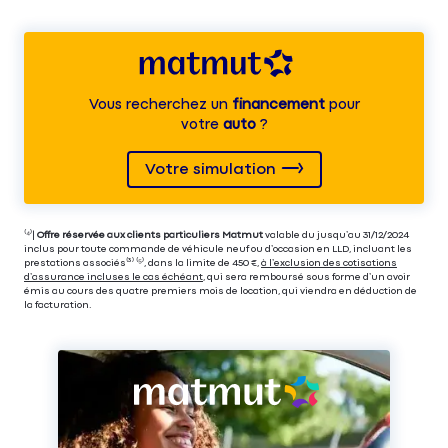
Vous recherchez un
financement
pour
votre
auto
?
Votre simulation
⁽⁴⁾|
Offre réservée aux clients particuliers Matmut
valable du jusqu’au 31/12/2024
inclus pour toute commande de véhicule neuf ou d’occasion en LLD, incluant les
prestations associés⁽³⁾ ⁽⁵⁾, dans la limite de 450 €,
à l’exclusion des cotisations
d’assurance incluses le cas échéant
, qui sera remboursé sous forme d’un avoir
émis au cours des quatre premiers mois de location, qui viendra en déduction de
la facturation.