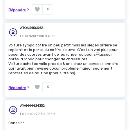
0
Répondre
ATON54561255
Le
10 août 2018
à
17:36
Voiture sympa coffre un peu petit mais les sièges arrière se
replient et la porte du coffre s'ouvre. C'est un vrai plus pour
poser des courses avant de les ranger ou pour sasseoir
après la rando pour changer de chaussures.
Voiture achetée voilà près de 8 ans chez un concessionnaire
qui l'avait bien révisée aucun problème majeur seulement
l'entretien de routine (pneus, freins).
0
Répondre
AYAM44424332
Le
9 août 2018
à
22:40
Bonsoir !