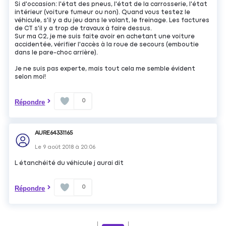
Si d'occasion: l'état des pneus, l'état de la carrosserie, l'état
intérieur (voiture fumeur ou non). Quand vous testez le
véhicule, s'il y a du jeu dans le volant, le freinage. Les factures
de CT s'il y a trop de travaux à faire dessus.
Sur ma C2, je me suis faite avoir en achetant une voiture
accidentée, vérifier l'accès à la roue de secours (emboutie
dans le pare-choc arrière).
Je ne suis pas experte, mais tout cela me semble évident
selon moi!
0
Répondre
AURE64331165
Le
9 août 2018
à
20:06
L étanchéité du véhicule j aurai dit
0
Répondre